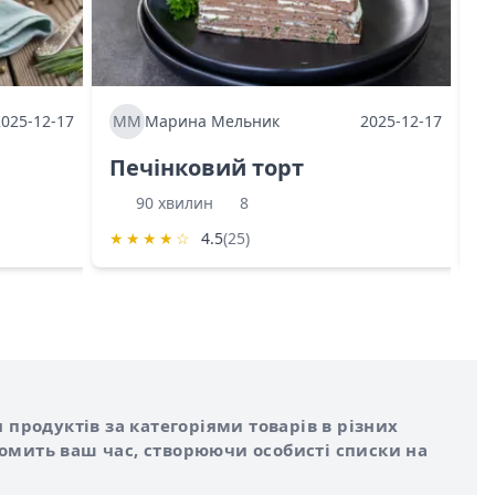
2025-12-17
ММ
Марина Мельник
2025-12-17
М
Печінковий торт
К
90 хвилин
8
★
★
★
★
☆
4.5
(25)
★
 продуктів за категоріями товарів в різних
номить ваш час, створюючи особисті списки на