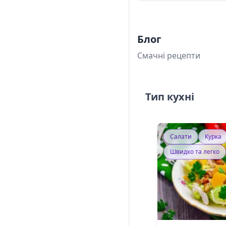
Блог
Смачні рецепти
Тип кухні
Салати
Курка
Швидко та легко