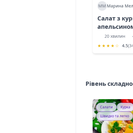
ММ
Марина Мел
Салат з ку
апельсино
20 хвилин
★
★
★
★
☆
4.5
(3
Рівень складно
Салати
Курка
Швидко та легко