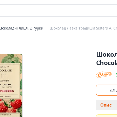
Шоколадні яйця, фігурки
Шоколад Лавка традицій Sisters A. C
Шокола
Chocol
Де
Опис