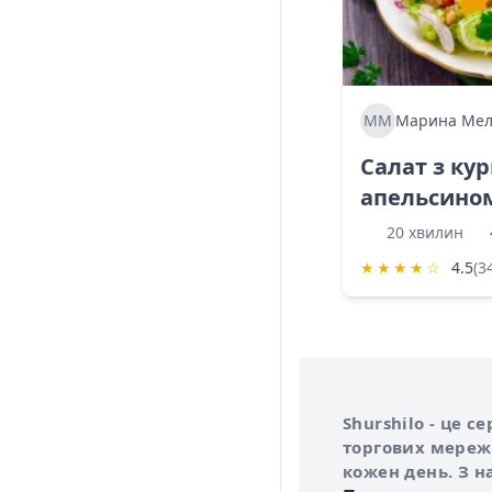
ММ
Марина Мел
Салат з ку
апельсино
20 хвилин
★
★
★
★
☆
4.5
(3
Інформація про 
Про сервіс Shurs
Shurshilo - це 
торгових мережа
кожен день. З н