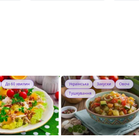
До 60 хвилин
Українська
Закуски
Овочі
Тушкування