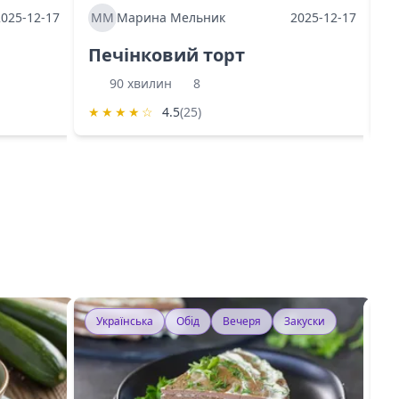
2025-12-17
ММ
Марина Мельник
2025-12-17
М
Печінковий торт
К
90 хвилин
8
★
★
★
★
☆
4.5
(25)
★
Українська
Обід
Вечеря
Закуски
У