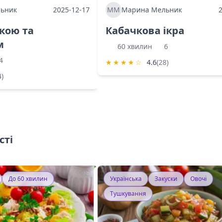
ьник
2025-12-17
ММ
Марина Мельник
ркою та
Кабачкова ікра
м
60 хвилин
6
4
★
★
★
★
☆
4.6
(28)
4)
сті
До 60 хвилин
Українська
Закуски
Овочі
Тушкування