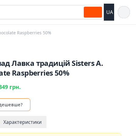
Відкрит
UA
hocolate Raspberries 50%
д Лавка традицій Sisters A.
ate Raspberries 50%
349 грн.
 дешевше?
Характеристики