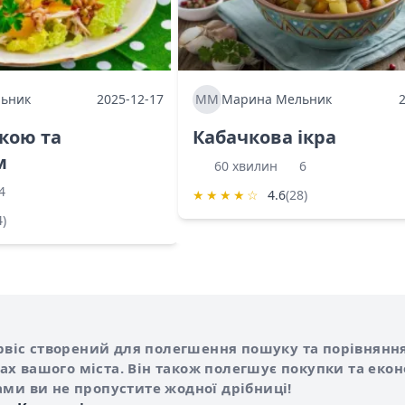
ьник
2025-12-17
ММ
Марина Мельник
ркою та
Кабачкова ікра
м
60 хвилин
6
4
★
★
★
★
☆
4.6
(28)
4)
Shurshilo та корисні посилання
hilo
сервіс створений для полегшення пошуку та порівняння
х вашого міста. Він також полегшує покупки та еко
ами ви не пропустите жодної дрібниці!