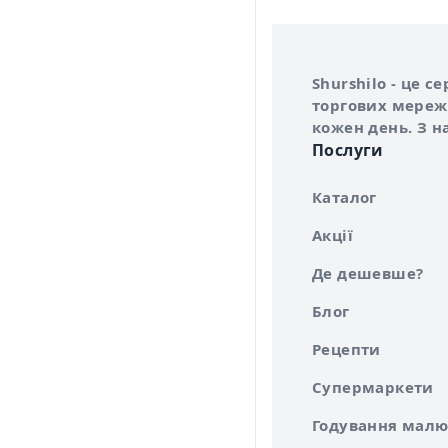
Інформація про 
Про сервіс Shurs
Shurshilo - це 
торгових мережа
кожен день. З н
Послуги
Каталог
Акції
Де дешевше?
Блог
Рецепти
Супермаркети
Годування малю