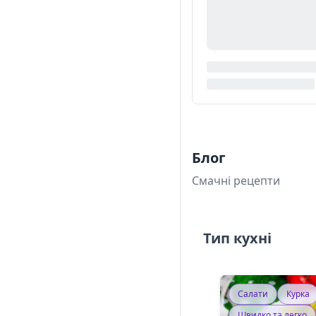
Блог
Смачні рецепти
Тип кухні
Салати
Курка
Швидко та легко