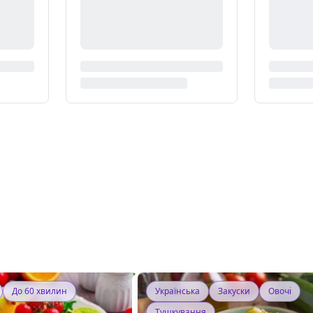
До 60 хвилин
Українська
Закуски
Овочі
Тушкування