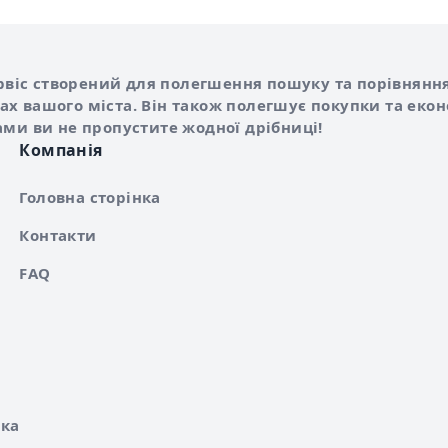
Shurshilo та корисні посилання
hilo
сервіс створений для полегшення пошуку та порівняння
х вашого міста. Він також полегшує покупки та еко
ами ви не пропустите жодної дрібниці!
Компанія
Головна сторінка
Контакти
FAQ
ка