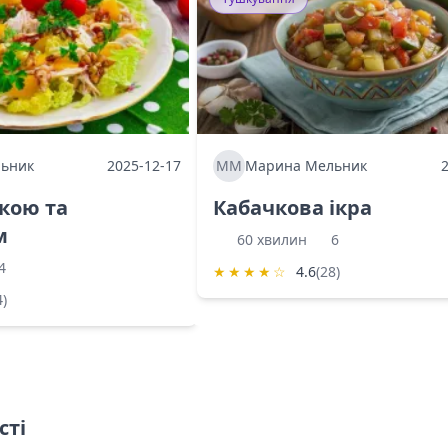
ьник
2025-12-17
ММ
Марина Мельник
ркою та
Кабачкова ікра
м
60 хвилин
6
4
★
★
★
★
☆
4.6
(28)
4)
сті