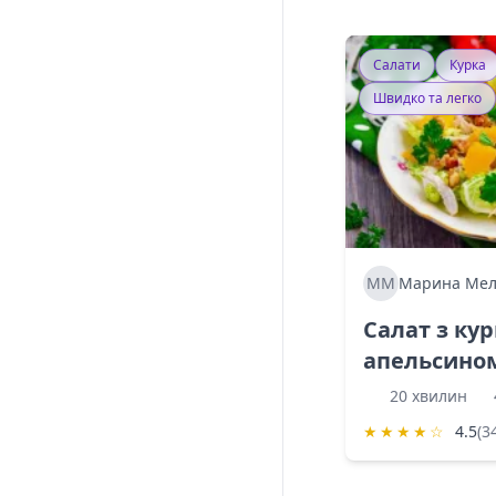
Салати
Курка
Швидко та легко
ММ
Марина Мел
Салат з ку
апельсино
20 хвилин
★
★
★
★
☆
4.5
(3