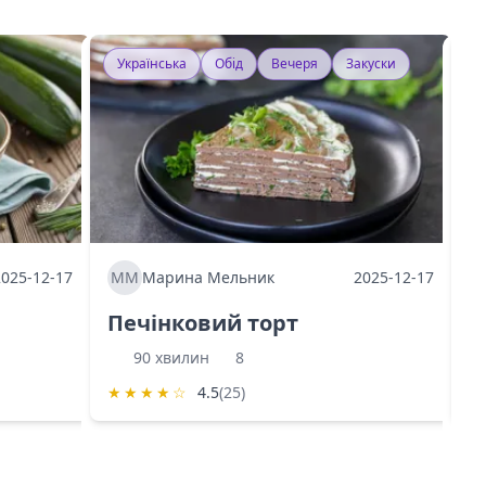
Українська
Обід
Вечеря
Закуски
У
2025-12-17
ММ
Марина Мельник
2025-12-17
М
Печінковий торт
К
90 хвилин
8
★
★
★
★
☆
4.5
(25)
★