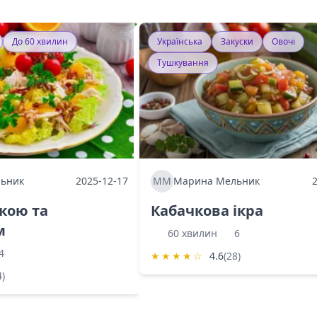
До 60 хвилин
Українська
Закуски
Овочі
Тушкування
ьник
2025-12-17
ММ
Марина Мельник
ркою та
Кабачкова ікра
м
60 хвилин
6
4
★
★
★
★
☆
4.6
(28)
4)