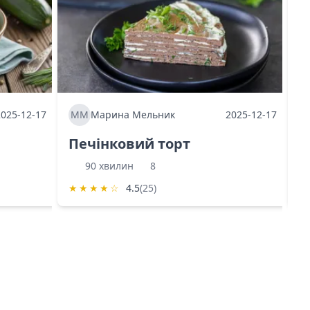
2025-12-17
ММ
Марина Мельник
2025-12-17
М
Печінковий торт
К
90 хвилин
8
★
★
★
★
☆
4.5
(25)
★