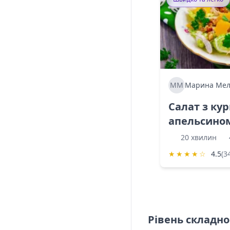
ММ
Марина Мел
Салат з ку
апельсино
20 хвилин
★
★
★
★
☆
4.5
(3
Рівень складно