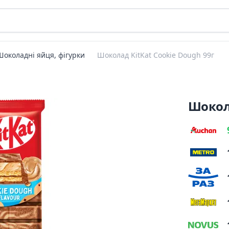
Шоколадні яйця, фігурки
Шоколад KitKat Cookie Dough 99г
Шокола