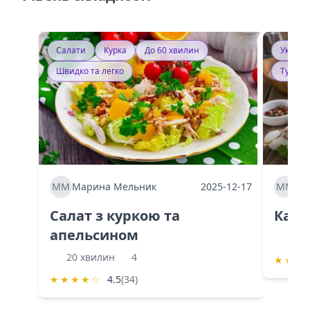
Салати
Курка
До 60 хвилин
Україн
Швидко та легко
Тушку
ММ
Марина Мельник
2025-12-17
ММ
Ма
Салат з куркою та
Каба
апельсином
60 
20 хвилин
4
★
★
★
★
★
★
★
☆
4.5
(34)