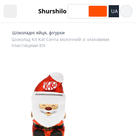
Відкри
Shurshilo
UA
Open sidebar
Шоколадні яйця, фігурки
Шоколад Kit Kat Санта молочний зі злаковими
пластівцями 85г