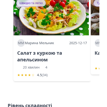
Швидко та легко
Тушку
ММ
Марина Мельник
2025-12-17
ММ
Ма
Салат з куркою та
Каба
апельсином
60 
20 хвилин
4
★
★
★
★
★
★
★
☆
4.5
(34)
Рівень складності