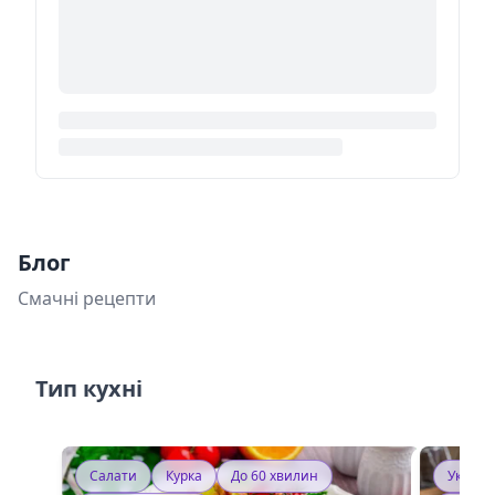
Блог
Смачні рецепти
Тип кухні
Салати
Курка
До 60 хвилин
Україн