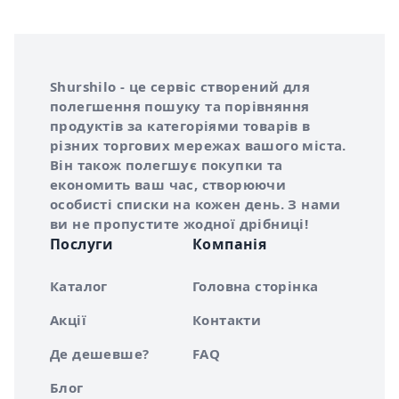
Інформація про Shurshilo та корисні посилання
Про сервіс Shurshilo
Shurshilo - це сервіс створений для
полегшення пошуку та порівняння
продуктів за категоріями товарів в
різних торгових мережах вашого міста.
Він також полегшує покупки та
економить ваш час, створюючи
особисті списки на кожен день. З нами
ви не пропустите жодної дрібниці!
Послуги
Компанія
Каталог
Головна сторінка
Акції
Контакти
Де дешевше?
FAQ
Блог