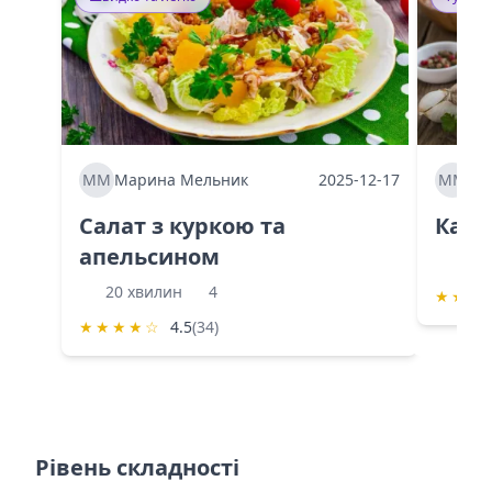
ММ
Марина Мельник
2025-12-17
ММ
Ма
Салат з куркою та
Каба
апельсином
60 
20 хвилин
4
★
★
★
★
★
★
★
☆
4.5
(34)
Рівень складності