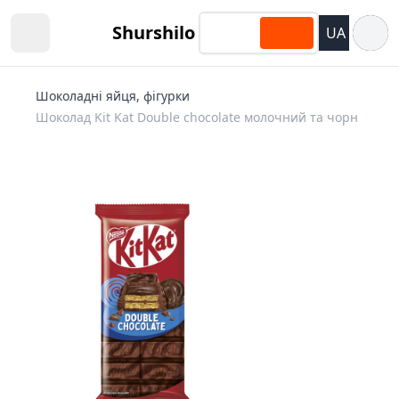
Відкри
Shurshilo
UA
Open sidebar
Шоколадні яйця, фігурки
Шоколад Kit Kat Double chocolate молочний та чорн