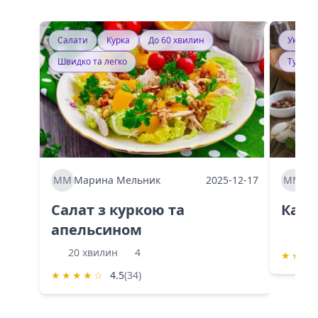
Салати
Курка
До 60 хвилин
Україн
Швидко та легко
Тушку
ММ
Марина Мельник
2025-12-17
ММ
Ма
Салат з куркою та
Каба
апельсином
60 
20 хвилин
4
★
★
★
★
★
★
★
☆
4.5
(34)