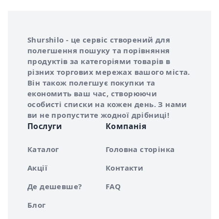
Інформація про Shurshilo та корисні посилання
Про сервіс Shurshilo
Shurshilo - це сервіс створений для
полегшення пошуку та порівняння
продуктів за категоріями товарів в
різних торгових мережах вашого міста.
Він також полегшує покупки та
економить ваш час, створюючи
особисті списки на кожен день. З нами
ви не пропустите жодної дрібниці!
Послуги
Компанія
Каталог
Головна сторінка
Акції
Контакти
Де дешевше?
FAQ
Блог