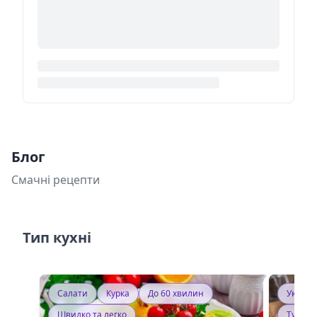
Блог
Смачні рецепти
Тип кухні
Салати
Курка
До 60 хвилин
Україн
Швидко та легко
Тушку