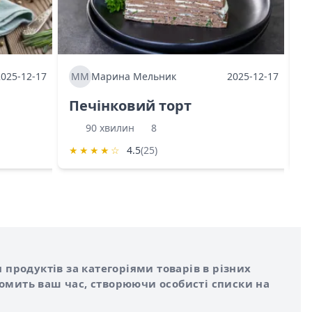
2025-12-17
ММ
Марина Мельник
2025-12-17
М
Печінковий торт
К
90 хвилин
8
★
★
★
★
☆
4.5
(25)
★
 продуктів за категоріями товарів в різних
номить ваш час, створюючи особисті списки на