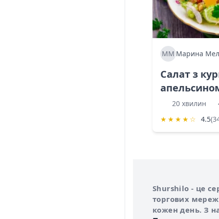
ММ
Марина Мел
Салат з ку
апельсино
20 хвилин
★
★
★
★
☆
4.5
(3
Інформація про 
Про сервіс Shurs
Shurshilo - це 
торгових мережа
кожен день. З н