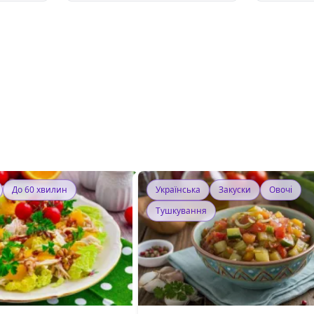
До 60 хвилин
Українська
Закуски
Овочі
Тушкування