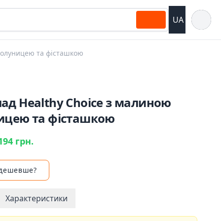
Відкрит
UA
полуницею та фісташкою
ад Healthy Choice з малиною
ицею та фісташкою
194 грн.
 дешевше?
Характеристики