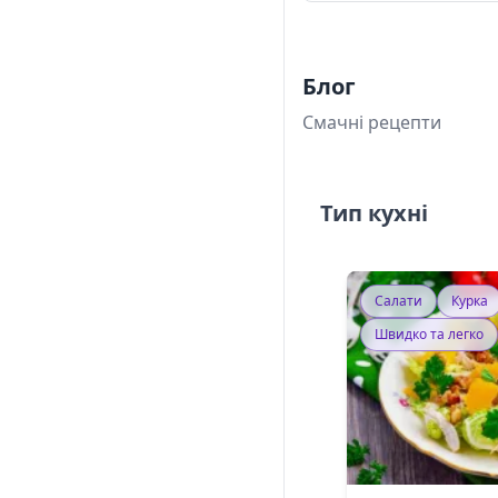
Блог
Смачні рецепти
Тип кухні
Салати
Курка
Швидко та легко