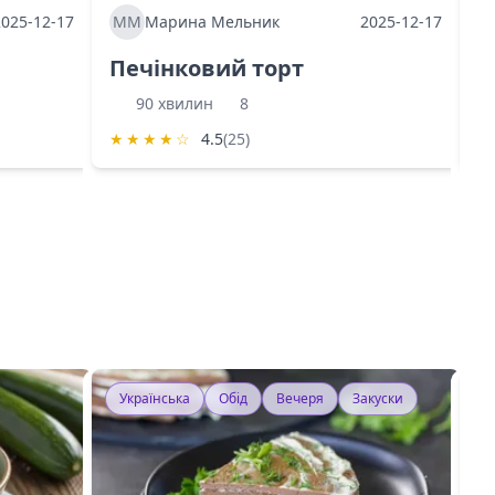
2025-12-17
ММ
Марина Мельник
2025-12-17
М
Печінковий торт
К
90 хвилин
8
★
★
★
★
☆
4.5
(25)
★
Українська
Обід
Вечеря
Закуски
У