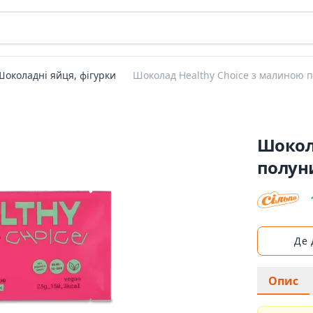
Шоколадні яйця, фігурки
Шоколад Healthy Choice з малиною 
Шокол
полун
Де
Опис