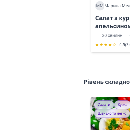
ММ
Марина Мел
Салат з ку
апельсино
20 хвилин
★
★
★
★
☆
4.5
(3
Рівень складно
Салати
Курка
Швидко та легко