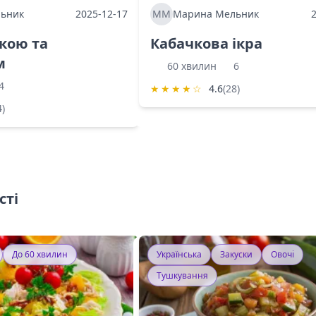
ьник
2025-12-17
ММ
Марина Мельник
ркою та
Кабачкова ікра
м
60 хвилин
6
4
★
★
★
★
☆
4.6
(28)
4)
сті
До 60 хвилин
Українська
Закуски
Овочі
Тушкування