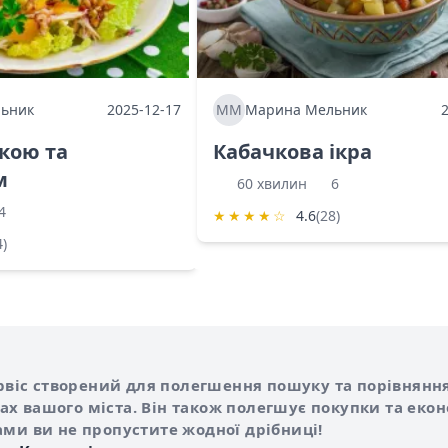
ьник
2025-12-17
ММ
Марина Мельник
ркою та
Кабачкова ікра
м
60 хвилин
6
4
★
★
★
★
☆
4.6
(28)
4)
Shurshilo та корисні посилання
hilo
сервіс створений для полегшення пошуку та порівняння
х вашого міста. Він також полегшує покупки та еко
ами ви не пропустите жодної дрібниці!