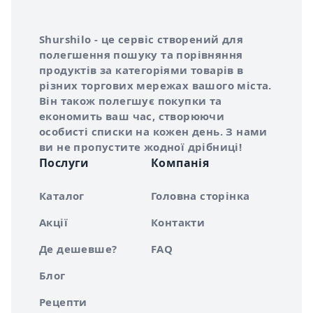
Інформація про Shurshilo та корисні посилання
Про сервіс Shurshilo
Shurshilo - це сервіс створений для
полегшення пошуку та порівняння
продуктів за категоріями товарів в
різних торгових мережах вашого міста.
Він також полегшує покупки та
економить ваш час, створюючи
особисті списки на кожен день. З нами
ви не пропустите жодної дрібниці!
Послуги
Компанія
Каталог
Головна сторінка
Акції
Контакти
Де дешевше?
FAQ
Блог
Рецепти