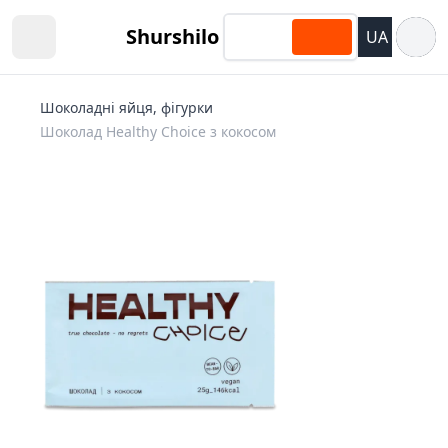
Відкри
Shurshilo
UA
Open sidebar
Шоколадні яйця, фігурки
Шоколад Healthy Choice з кокосом