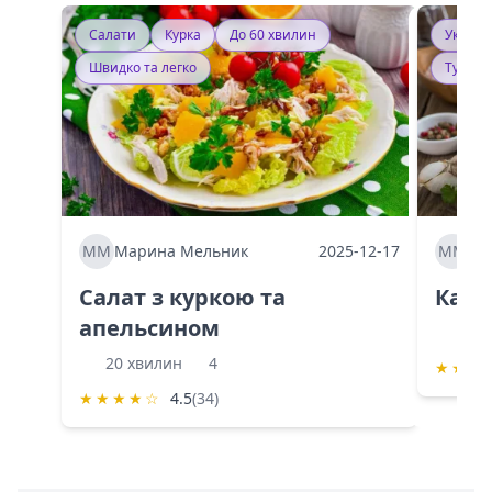
Салати
Курка
До 60 хвилин
Україн
Швидко та легко
Тушку
ММ
Марина Мельник
2025-12-17
ММ
Ма
Салат з куркою та
Каба
апельсином
60 
20 хвилин
4
★
★
★
★
★
★
★
☆
4.5
(34)