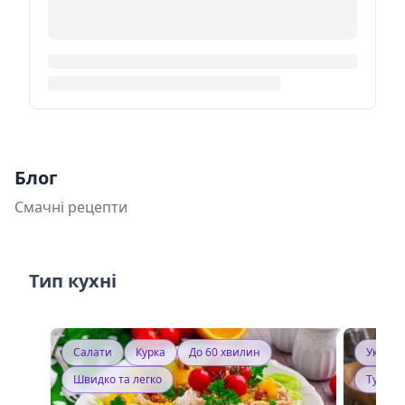
Блог
Смачні рецепти
Тип кухні
Салати
Курка
До 60 хвилин
Україн
Швидко та легко
Тушку