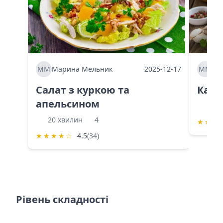
ММ
Марина Мельник
2025-12-17
ММ
Ма
Салат з куркою та
Каба
апельсином
60 
20 хвилин
4
★
★
★
★
★
★
★
☆
4.5
(34)
Рівень складності