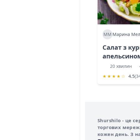
ММ
Марина Мел
Салат з ку
апельсино
20 хвилин
★
★
★
★
☆
4.5
(3
Інформація про 
Про сервіс Shurs
Shurshilo - це 
торгових мережа
кожен день. З н