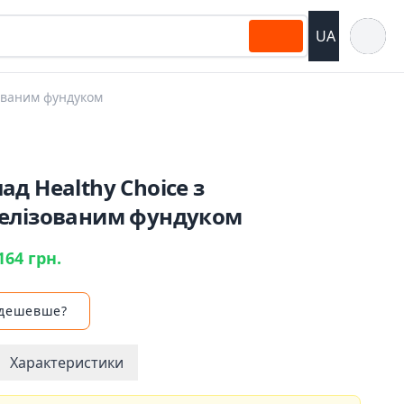
Відкрит
UA
зованим фундуком
д Healthy Choice з
елізованим фундуком
164 грн.
 дешевше?
Характеристики