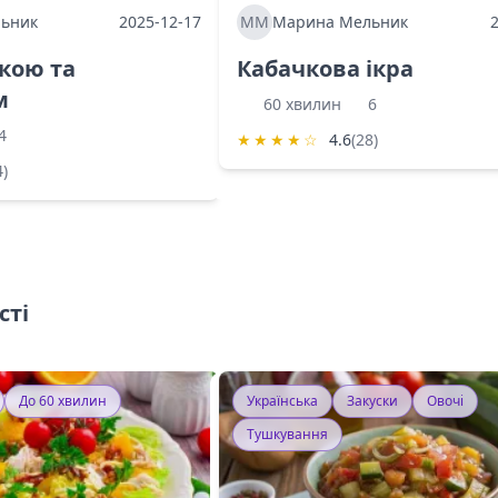
ьник
2025-12-17
ММ
Марина Мельник
ркою та
Кабачкова ікра
м
60 хвилин
6
4
★
★
★
★
☆
4.6
(28)
4)
сті
До 60 хвилин
Українська
Закуски
Овочі
Тушкування