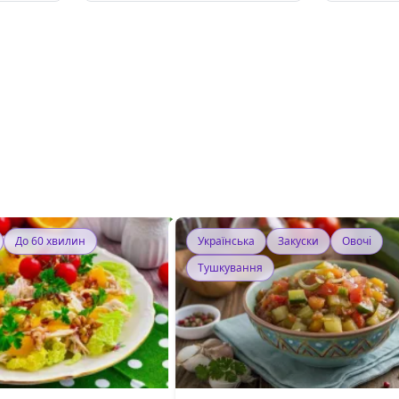
До 60 хвилин
Українська
Закуски
Овочі
Тушкування