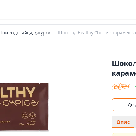
Шоколадні яйця, фігурки
Шоколад Healthy Choice з карамелі
Шокола
карам
Де
Опис