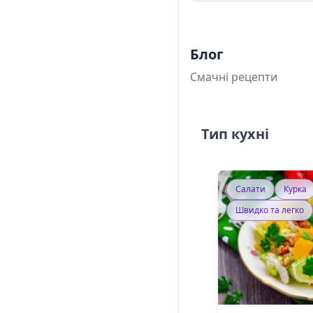
Блог
Смачні рецепти
Тип кухні
Салати
Курка
Швидко та легко