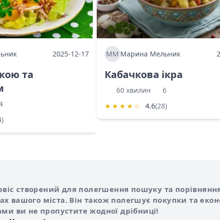
ьник
2025-12-17
ММ
Марина Мельник
ркою та
Кабачкова ікра
м
60 хвилин
6
4
★
★
★
★
☆
4.6
(28)
4)
Shurshilo та корисні посилання
hilo
сервіс створений для полегшення пошуку та порівняння
х вашого міста. Він також полегшує покупки та еко
ами ви не пропустите жодної дрібниці!