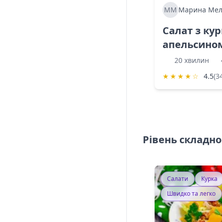
ММ
Марина Мел
Салат з ку
апельсино
20 хвилин
★
★
★
★
☆
4.5
(3
Рівень складно
Салати
Курка
Швидко та легко