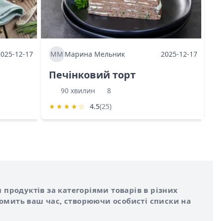
2025-12-17
ММ
Марина Мельник
2025-12-17
М
Печінковий торт
К
90 хвилин
8
★
★
★
★
☆
4.5
(25)
★
 продуктів за категоріями товарів в різних
номить ваш час, створюючи особисті списки на