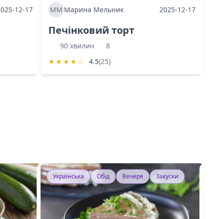
2025-12-17
ММ
Марина Мельник
2025-12-17
М
Печінковий торт
К
90 хвилин
8
★
★
★
★
☆
4.5
(25)
★
Українська
Обід
Вечеря
Закуски
У