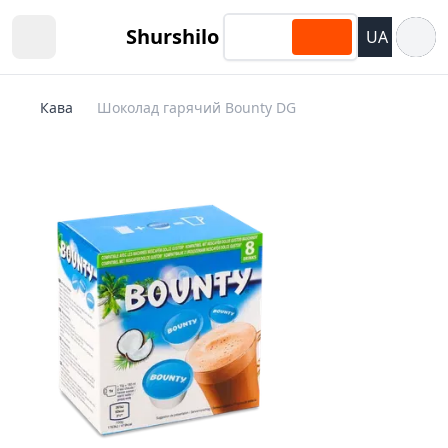
Відкри
Shurshilo
UA
Open sidebar
Кава
Шоколад гарячий Bounty DG