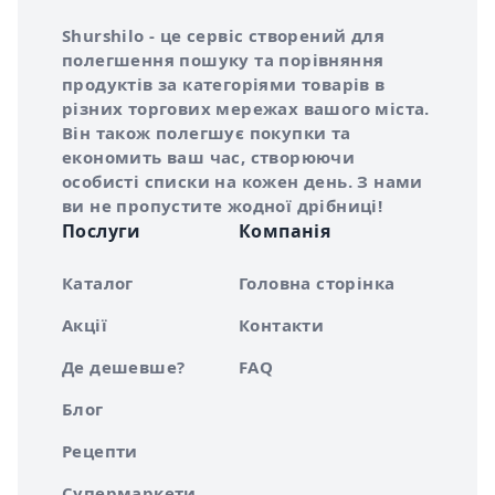
Інформація про Shurshilo та корисні посилання
Про сервіс Shurshilo
Shurshilo - це сервіс створений для
полегшення пошуку та порівняння
продуктів за категоріями товарів в
різних торгових мережах вашого міста.
Він також полегшує покупки та
економить ваш час, створюючи
особисті списки на кожен день. З нами
ви не пропустите жодної дрібниці!
Послуги
Компанія
Каталог
Головна сторінка
Акції
Контакти
Де дешевше?
FAQ
Блог
Рецепти
Супермаркети