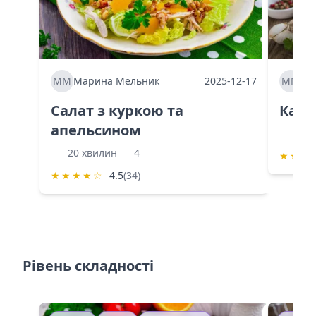
ММ
Марина Мельник
2025-12-17
ММ
Ма
Салат з куркою та
Каба
апельсином
60 
20 хвилин
4
★
★
★
★
★
★
★
☆
4.5
(34)
Рівень складності