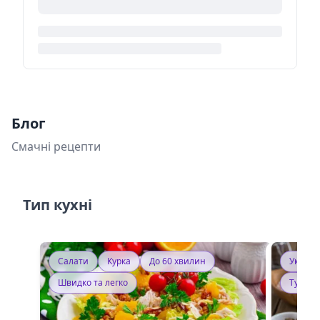
Блог
Смачні рецепти
Тип кухні
Салати
Курка
До 60 хвилин
Україн
Швидко та легко
Тушку