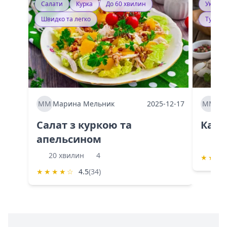
Салати
Курка
До 60 хвилин
Україн
Швидко та легко
Тушку
ММ
Марина Мельник
2025-12-17
ММ
Ма
Салат з куркою та
Каба
апельсином
60 
20 хвилин
4
★
★
★
★
★
★
★
☆
4.5
(34)