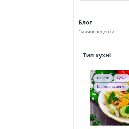
Блог
Смачні рецепти
Тип кухні
Салати
Курка
Швидко та легко