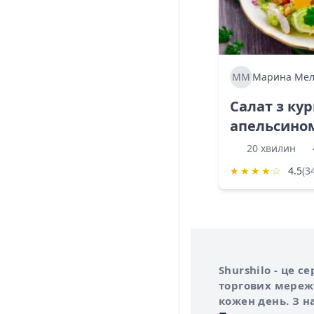
ММ
Марина Мел
Салат з ку
апельсино
20 хвилин
★
★
★
★
☆
4.5
(3
Інформація про 
Про сервіс Shurs
Shurshilo - це 
торгових мережа
кожен день. З н