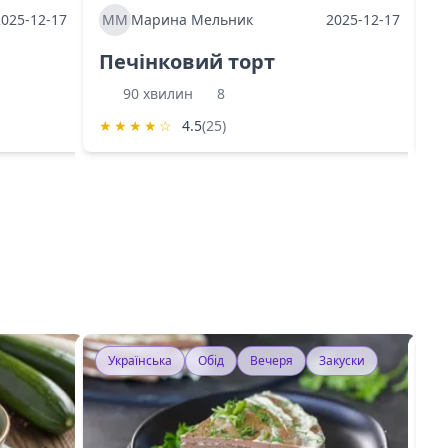
2025-12-17
ММ
Марина Мельник
2025-12-17
М
Печінковий торт
К
90 хвилин
8
★
★
★
★
☆
4.5
(25)
★
Українська
Обід
Вечеря
Закуски
У