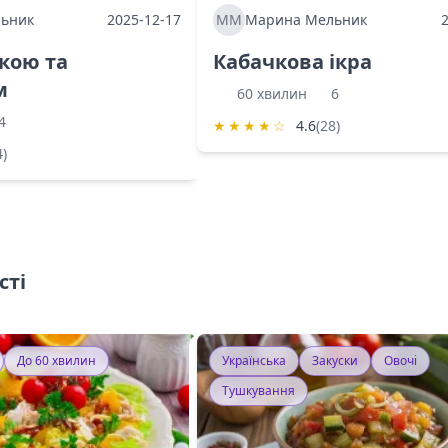
ьник
2025-12-17
ММ
Марина Мельник
ркою та
Кабачкова ікра
м
60 хвилин
6
4
★
★
★
★
☆
4.6
(28)
4)
сті
До 60 хвилин
Українська
Закуски
Овочі
Тушкування