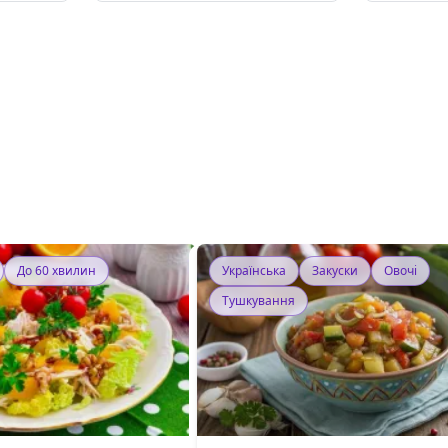
До 60 хвилин
Українська
Закуски
Овочі
Тушкування