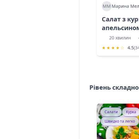
ММ
Марина Мел
Салат з ку
апельсино
20 хвилин
★
★
★
★
☆
4.5
(3
Рівень складно
Салати
Курка
Швидко та легко