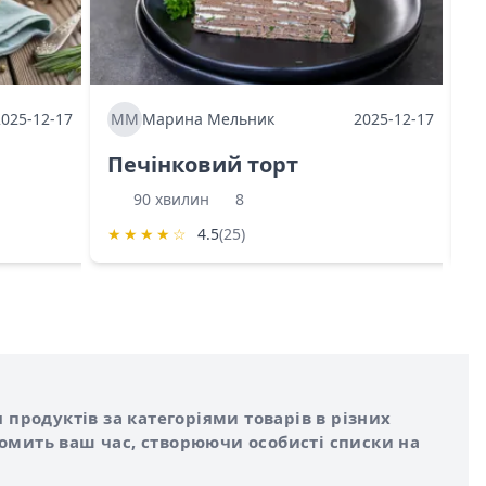
2025-12-17
ММ
Марина Мельник
2025-12-17
М
Печінковий торт
К
90 хвилин
8
★
★
★
★
☆
4.5
(25)
★
 продуктів за категоріями товарів в різних
номить ваш час, створюючи особисті списки на