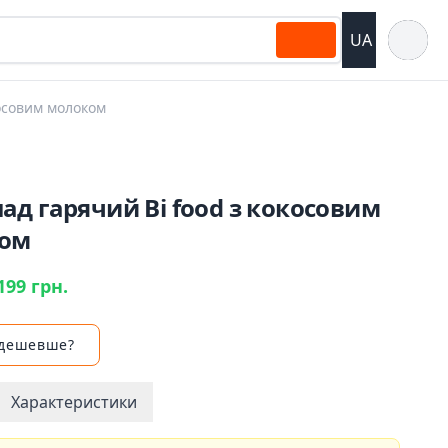
Відкрит
UA
косовим молоком
д гарячий Bi food з кокосовим
ом
199 грн.
 дешевше?
Характеристики