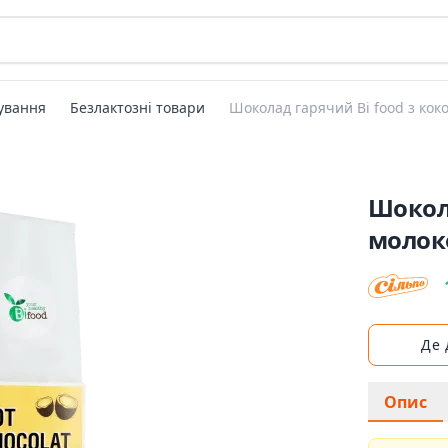
ування
Безлактозні товари
Шоколад гарячий Bi food з ко
Шокола
молок
Де
Опис