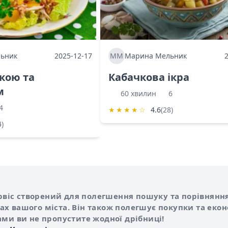
ьник
2025-12-17
ММ
Марина Мельник
ркою та
Кабачкова ікра
м
60 хвилин
6
4
★
★
★
★
☆
4.6
(28)
4)
Shurshilo та корисні посилання
hilo
сервіс створений для полегшення пошуку та порівняння
х вашого міста. Він також полегшує покупки та еко
ами ви не пропустите жодної дрібниці!