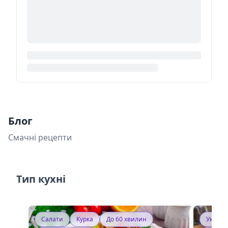
Блог
Смачні рецепти
Тип кухні
Салати
Курка
До 60 хвилин
Україн