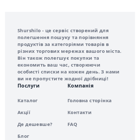
Інформація про Shurshilo та корисні посилання
Про сервіс Shurshilo
Shurshilo - це сервіс створений для
полегшення пошуку та порівняння
продуктів за категоріями товарів в
різних торгових мережах вашого міста.
Він також полегшує покупки та
економить ваш час, створюючи
особисті списки на кожен день. З нами
ви не пропустите жодної дрібниці!
Послуги
Компанія
Каталог
Головна сторінка
Акції
Контакти
Де дешевше?
FAQ
Блог