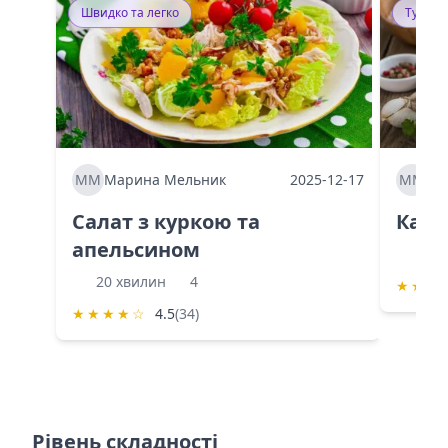
Швидко та легко
Тушку
ММ
Марина Мельник
2025-12-17
ММ
Ма
Салат з куркою та
Каба
апельсином
60 
20 хвилин
4
★
★
★
★
★
★
★
☆
4.5
(34)
Рівень складності