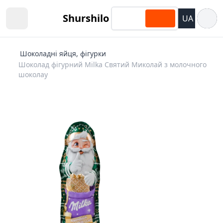
Відкри
Shurshilo
UA
Open sidebar
Шоколадні яйця, фігурки
Шоколад фігурний Milka Святий Миколай з молочного
шоколау