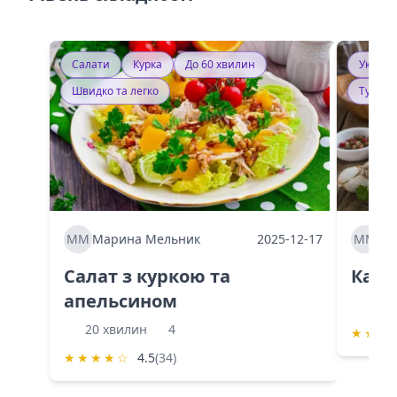
Салати
Курка
До 60 хвилин
Україн
Швидко та легко
Тушку
ММ
Марина Мельник
2025-12-17
ММ
Ма
Салат з куркою та
Каба
апельсином
60 
20 хвилин
4
★
★
★
★
★
★
★
☆
4.5
(34)