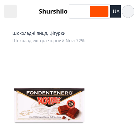
Відкри
Shurshilo
UA
Open sidebar
Шоколадні яйця, фігурки
Шоколад екстра чорний Novi 72%