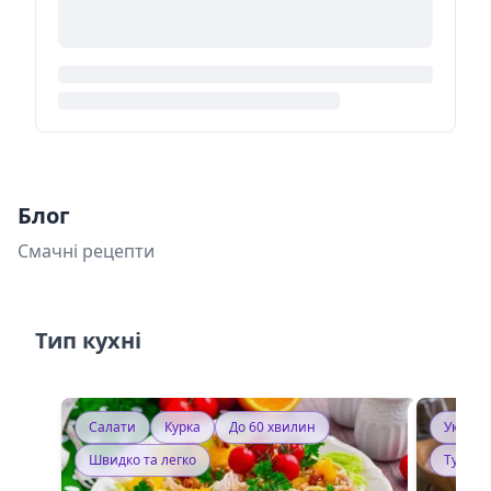
Блог
Смачні рецепти
Тип кухні
Салати
Курка
До 60 хвилин
Україн
Швидко та легко
Тушку