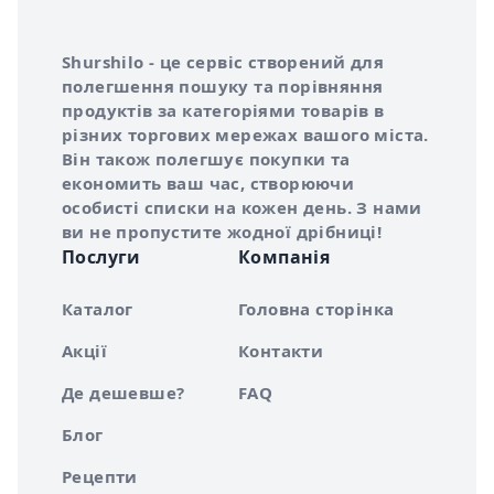
Інформація про Shurshilo та корисні посилання
Про сервіс Shurshilo
Shurshilo - це сервіс створений для
полегшення пошуку та порівняння
продуктів за категоріями товарів в
різних торгових мережах вашого міста.
Він також полегшує покупки та
економить ваш час, створюючи
особисті списки на кожен день. З нами
ви не пропустите жодної дрібниці!
Послуги
Компанія
Каталог
Головна сторінка
Акції
Контакти
Де дешевше?
FAQ
Блог
Рецепти