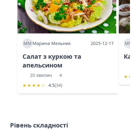
ММ
Марина Мельник
2025-12-17
ММ
Ма
Салат з куркою та
Каба
апельсином
60 
20 хвилин
4
★
★
★
★
★
★
★
☆
4.5
(34)
Рівень складності