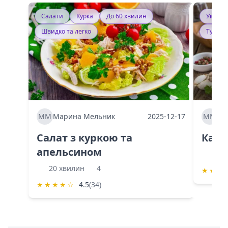
Салати
Курка
До 60 хвилин
Україн
Швидко та легко
Тушку
ММ
Марина Мельник
2025-12-17
ММ
Ма
Салат з куркою та
Каба
апельсином
60 
20 хвилин
4
★
★
★
★
★
★
★
☆
4.5
(34)