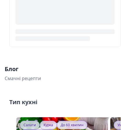
Блог
Смачні рецепти
Тип кухні
Салати
Курка
До 60 хвилин
Україн