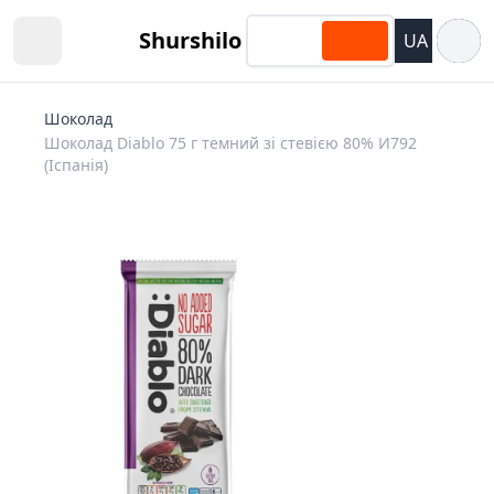
Відкри
Shurshilo
UA
Open sidebar
Шоколад
Шоколад Diablo 75 г темний зі стевією 80% И792
(Іспанія)