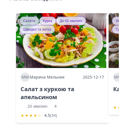
Салати
Курка
До 60 хвилин
Україн
Швидко та легко
Тушку
ММ
Марина Мельник
2025-12-17
ММ
Ма
Салат з куркою та
Каба
апельсином
60 
20 хвилин
4
★
★
★
★
★
★
★
☆
4.5
(34)