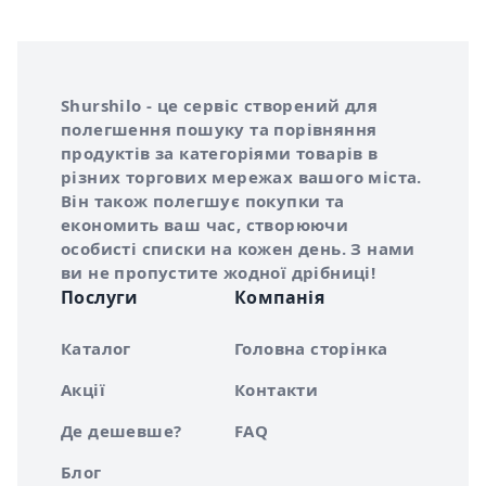
Інформація про Shurshilo та корисні посилання
Про сервіс Shurshilo
Shurshilo - це сервіс створений для
полегшення пошуку та порівняння
продуктів за категоріями товарів в
різних торгових мережах вашого міста.
Він також полегшує покупки та
економить ваш час, створюючи
особисті списки на кожен день. З нами
ви не пропустите жодної дрібниці!
Послуги
Компанія
Каталог
Головна сторінка
Акції
Контакти
Де дешевше?
FAQ
Блог