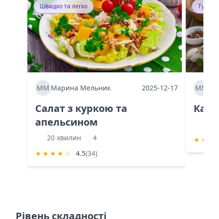
Швидко та легко
Тушку
ММ
Марина Мельник
2025-12-17
ММ
Ма
Салат з куркою та
Каба
апельсином
60 
20 хвилин
4
★
★
★
★
★
★
★
☆
4.5
(34)
Рівень складності