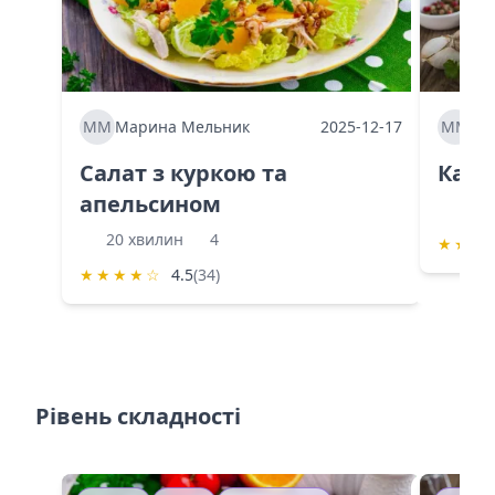
ММ
Марина Мельник
2025-12-17
ММ
Ма
Салат з куркою та
Каба
апельсином
60 
20 хвилин
4
★
★
★
★
★
★
★
☆
4.5
(34)
Рівень складності