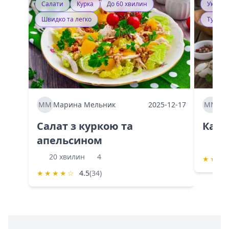
Салати
Курка
До 60 хвилин
Україн
Швидко та легко
Тушку
ММ
Марина Мельник
2025-12-17
ММ
Ма
Салат з куркою та
Каба
апельсином
60 
20 хвилин
4
★
★
★
★
★
★
★
☆
4.5
(34)