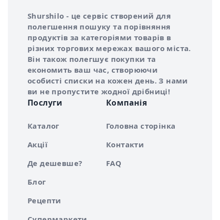
Інформація про Shurshilo та корисні посилання
Про сервіс Shurshilo
Shurshilo - це сервіс створений для
полегшення пошуку та порівняння
продуктів за категоріями товарів в
різних торгових мережах вашого міста.
Він також полегшує покупки та
економить ваш час, створюючи
особисті списки на кожен день. З нами
ви не пропустите жодної дрібниці!
Послуги
Компанія
Каталог
Головна сторінка
Акції
Контакти
Де дешевше?
FAQ
Блог
Рецепти
Супермаркети