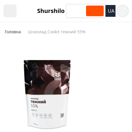
Відкри
Shurshilo
UA
Open sidebar
Головна
Шоколад Cookit темний 55%