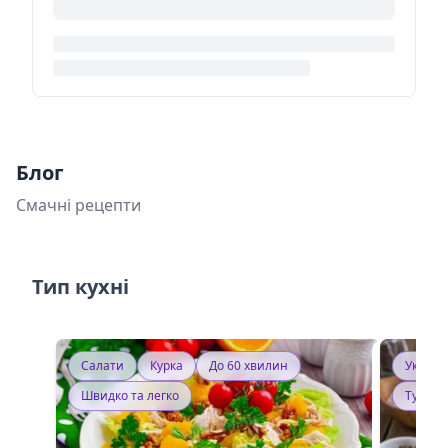
Блог
Смачні рецепти
Тип кухні
Салати
Курка
До 60 хвилин
Україн
Швидко та легко
Тушку