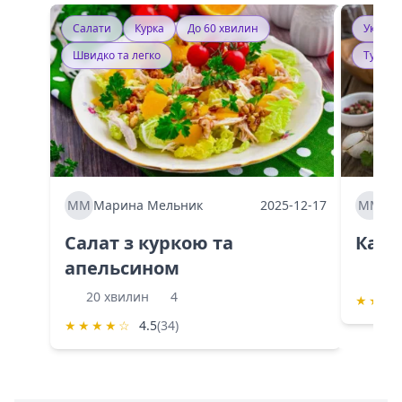
Салати
Курка
До 60 хвилин
Україн
Швидко та легко
Тушку
ММ
Марина Мельник
2025-12-17
ММ
Ма
Салат з куркою та
Каба
апельсином
60 
20 хвилин
4
★
★
★
★
★
★
★
☆
4.5
(34)