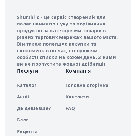
Інформація про Shurshilo та корисні посилання
Про сервіс Shurshilo
Shurshilo - це сервіс створений для
полегшення пошуку та порівняння
продуктів за категоріями товарів в
різних торгових мережах вашого міста.
Він також полегшує покупки та
економить ваш час, створюючи
особисті списки на кожен день. З нами
ви не пропустите жодної дрібниці!
Послуги
Компанія
Каталог
Головна сторінка
Акції
Контакти
Де дешевше?
FAQ
Блог
Рецепти