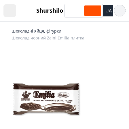
Відкри
Shurshilo
UA
Open sidebar
Шоколадні яйця, фігурки
Шоколад чорний Zaini Emilia плитка