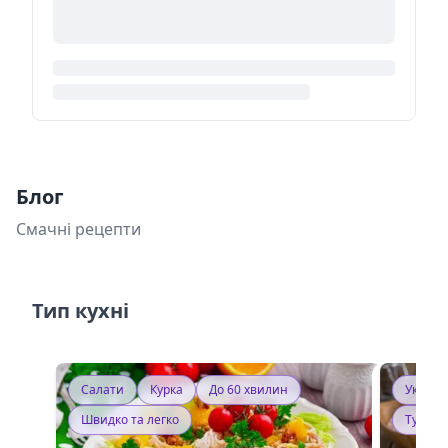
Блог
Смачні рецепти
Тип кухні
Салати
Курка
До 60 хвилин
Україн
Швидко та легко
Тушку