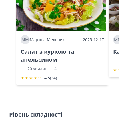
ММ
Марина Мельник
2025-12-17
ММ
Ма
Салат з куркою та
Каба
апельсином
60 
20 хвилин
4
★
★
★
★
★
★
★
☆
4.5
(34)
Рівень складності