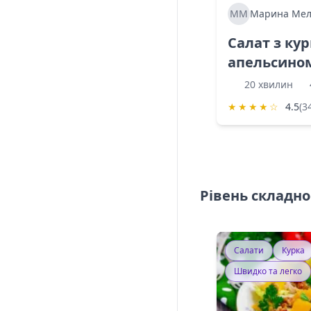
ММ
Марина Мел
Салат з ку
апельсино
20 хвилин
★
★
★
★
☆
4.5
(3
Рівень складно
Салати
Курка
Швидко та легко