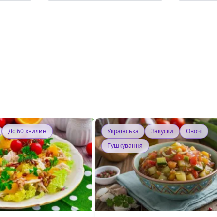
До 60 хвилин
Українська
Закуски
Овочі
Тушкування