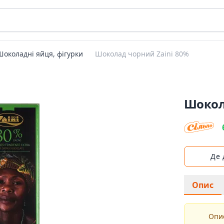
Шоколадні яйця, фігурки
Шоколад чорний Zaini 80%
Шокол
Де
Опис
Опис