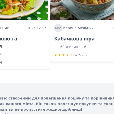
ьник
2025-12-17
ММ
Марина Мельник
ркою та
Кабачкова ікра
м
60 хвилин
6
4
★
★
★
★
☆
4.6
(28)
4)
Shurshilo та корисні посилання
hilo
сервіс створений для полегшення пошуку та порівняння
х вашого міста. Він також полегшує покупки та еко
ами ви не пропустите жодної дрібниці!