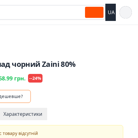
Відкрит
UA
ад чорний Zaini 80%
68.99 грн.
--24%
 дешевше?
Характеристики
 товару відсутній