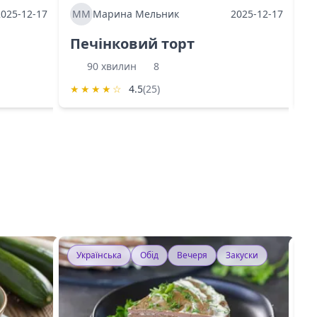
2025-12-17
ММ
Марина Мельник
2025-12-17
М
Печінковий торт
К
90 хвилин
8
★
★
★
★
☆
4.5
(25)
★
Українська
Обід
Вечеря
Закуски
У