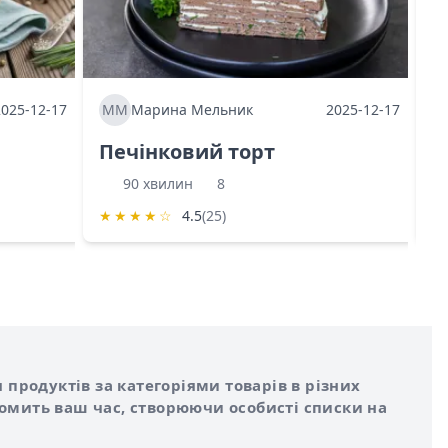
2025-12-17
ММ
Марина Мельник
2025-12-17
М
Печінковий торт
К
90 хвилин
8
★
★
★
★
☆
4.5
(25)
★
 продуктів за категоріями товарів в різних
номить ваш час, створюючи особисті списки на