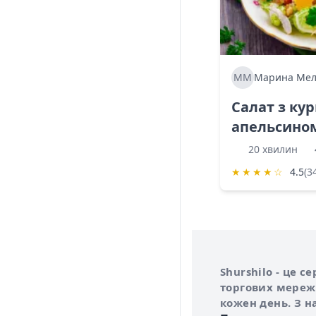
ММ
Марина Мел
Салат з ку
апельсино
20 хвилин
★
★
★
★
☆
4.5
(3
Інформація про 
Про сервіс Shurs
Shurshilo - це 
торгових мережа
кожен день. З н