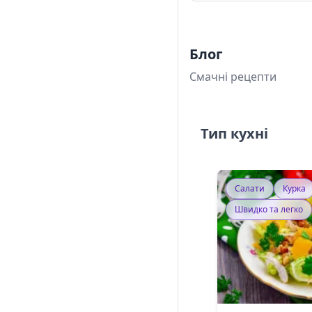
Блог
Смачні рецепти
Тип кухні
Салати
Курка
Швидко та легко