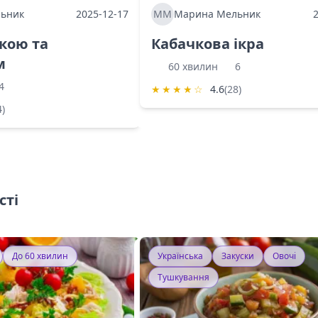
ьник
2025-12-17
ММ
Марина Мельник
ркою та
Кабачкова ікра
м
60 хвилин
6
4
★
★
★
★
☆
4.6
(28)
4)
сті
До 60 хвилин
Українська
Закуски
Овочі
Тушкування