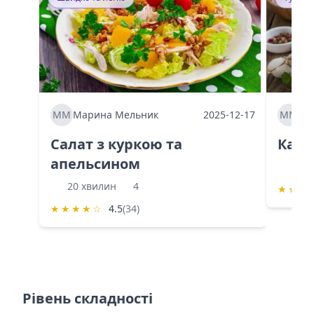
ММ
Марина Мельник
2025-12-17
ММ
Ма
Салат з куркою та
Каба
апельсином
60 
20 хвилин
4
★
★
★
★
★
★
★
☆
4.5
(34)
Рівень складності