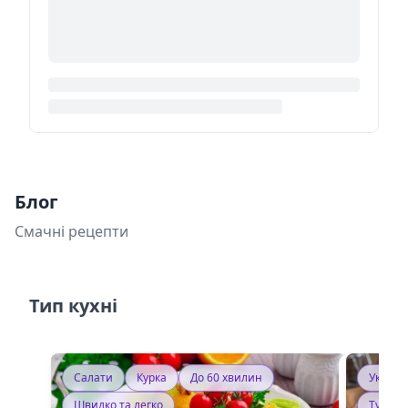
Блог
Смачні рецепти
Тип кухні
Салати
Курка
До 60 хвилин
Україн
Швидко та легко
Тушку