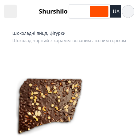
Відкри
Shurshilo
UA
Open sidebar
Шоколадні яйця, фігурки
Шоколад чорний з карамелізованим лісовим горіхом