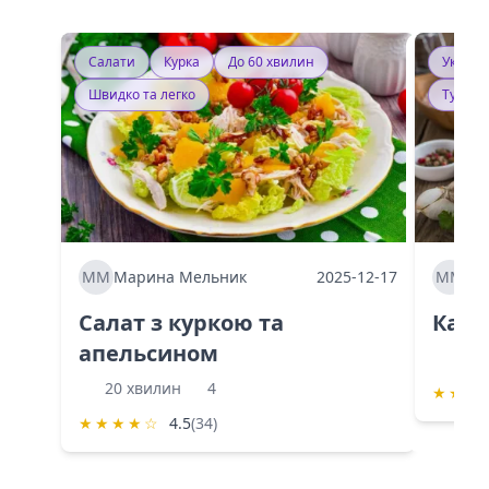
Салати
Курка
До 60 хвилин
Україн
Швидко та легко
Тушку
ММ
Марина Мельник
2025-12-17
ММ
Ма
Салат з куркою та
Каба
апельсином
60 
20 хвилин
4
★
★
★
★
★
★
★
☆
4.5
(34)