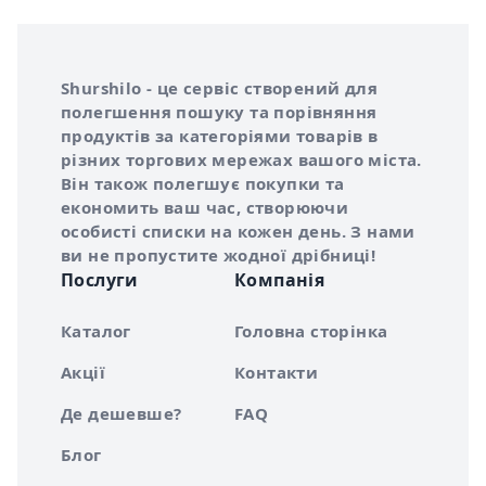
Інформація про Shurshilo та корисні посилання
Про сервіс Shurshilo
Shurshilo - це сервіс створений для
полегшення пошуку та порівняння
продуктів за категоріями товарів в
різних торгових мережах вашого міста.
Він також полегшує покупки та
економить ваш час, створюючи
особисті списки на кожен день. З нами
ви не пропустите жодної дрібниці!
Послуги
Компанія
Каталог
Головна сторінка
Акції
Контакти
Де дешевше?
FAQ
Блог