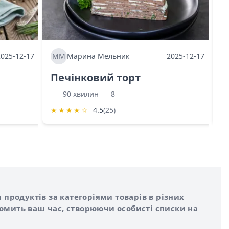
2025-12-17
ММ
Марина Мельник
2025-12-17
М
Печінковий торт
К
90 хвилин
8
★
★
★
★
☆
4.5
(25)
★
 продуктів за категоріями товарів в різних
номить ваш час, створюючи особисті списки на