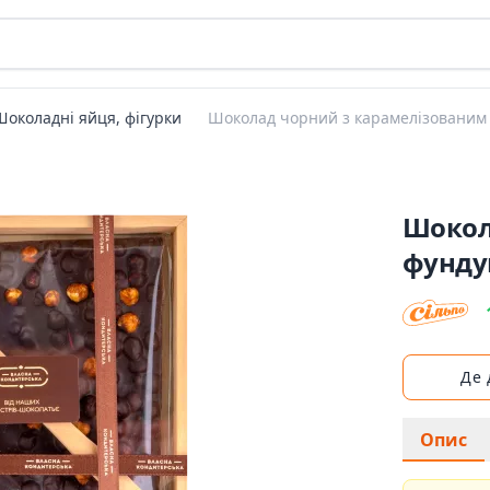
Шоколадні яйця, фігурки
Шоколад чорний з карамелізованим
Шокол
фунду
Де
Опис