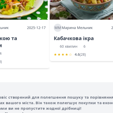
ьник
2025-12-17
ММ
Марина Мельник
ркою та
Кабачкова ікра
м
60 хвилин
6
4
★
★
★
★
☆
4.6
(28)
4)
Shurshilo та корисні посилання
hilo
сервіс створений для полегшення пошуку та порівняння
х вашого міста. Він також полегшує покупки та еко
ами ви не пропустите жодної дрібниці!