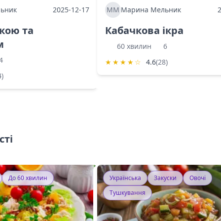
ьник
2025-12-17
ММ
Марина Мельник
ркою та
Кабачкова ікра
м
60 хвилин
6
4
★
★
★
★
☆
4.6
(28)
4)
сті
До 60 хвилин
Українська
Закуски
Овочі
Тушкування