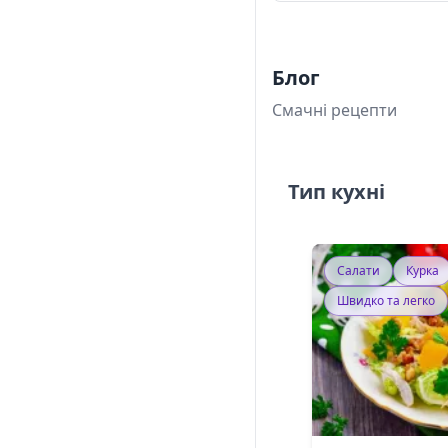
Блог
Смачні рецепти
Тип кухні
Салати
Курка
Швидко та легко