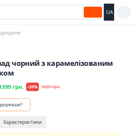
Відкрит
UA
 фундуком
ад чорний з карамелізованим
ком
1399 грн.
-26%
1899 грн.
 дешевше?
Характеристики