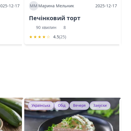
2025-12-17
ММ
Марина Мельник
2025-12-17
М
Печінковий торт
К
90 хвилин
8
★
★
★
★
☆
4.5
(25)
★
Українська
Обід
Вечеря
Закуски
У