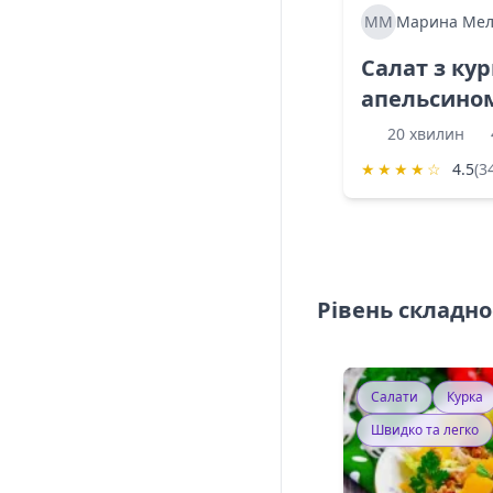
ММ
Марина Мел
Салат з ку
апельсино
20 хвилин
★
★
★
★
☆
4.5
(3
Рівень складно
Салати
Курка
Швидко та легко