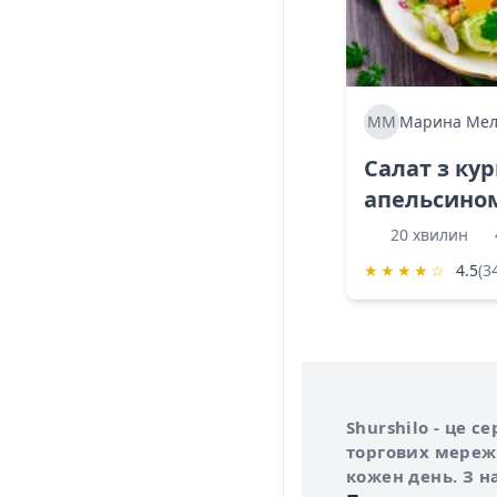
ММ
Марина Мел
Салат з ку
апельсино
20 хвилин
★
★
★
★
☆
4.5
(3
Інформація про 
Про сервіс Shurs
Shurshilo - це 
торгових мережа
кожен день. З н