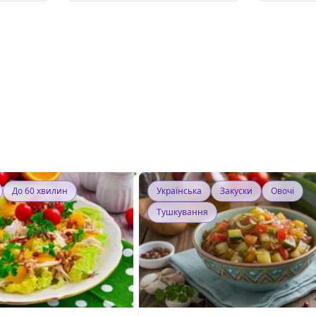
До 60 хвилин
Українська
Закуски
Овочі
Тушкування