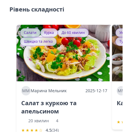
Рівень складності
Салати
Курка
До 60 хвилин
Україн
Швидко та легко
Тушку
ММ
Марина Мельник
2025-12-17
ММ
Ма
Салат з куркою та
Каба
апельсином
60 
20 хвилин
4
★
★
★
★
★
★
★
☆
4.5
(34)