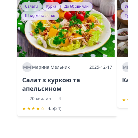
Салати
Курка
До 60 хвилин
Україн
Швидко та легко
Тушку
ММ
Марина Мельник
2025-12-17
ММ
Ма
Салат з куркою та
Каба
апельсином
60 
20 хвилин
4
★
★
★
★
★
★
★
☆
4.5
(34)