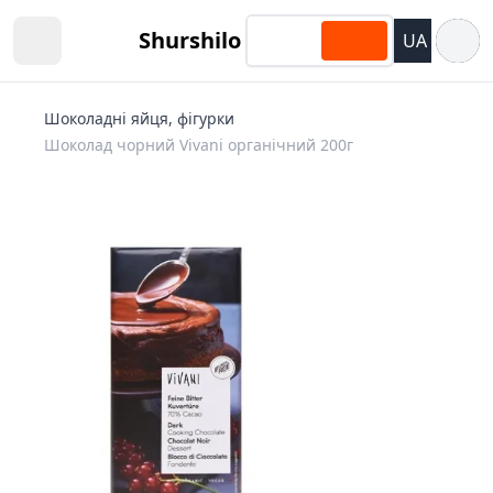
Відкри
Shurshilo
UA
Open sidebar
Шоколадні яйця, фігурки
Шоколад чорний Vivani органічний 200г