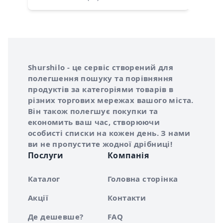
Інформація про Shurshilo та корисні посилання
Про сервіс Shurshilo
Shurshilo - це сервіс створений для
полегшення пошуку та порівняння
продуктів за категоріями товарів в
різних торгових мережах вашого міста.
Він також полегшує покупки та
економить ваш час, створюючи
особисті списки на кожен день. З нами
ви не пропустите жодної дрібниці!
Послуги
Компанія
Каталог
Головна сторінка
Акції
Контакти
Де дешевше?
FAQ