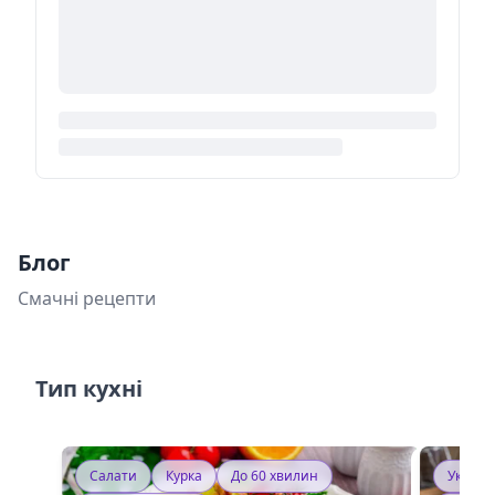
Блог
Смачні рецепти
Тип кухні
Салати
Курка
До 60 хвилин
Україн