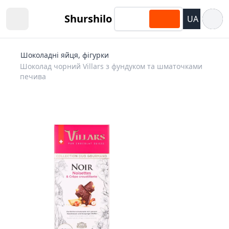
Відкри
Shurshilo
UA
Open sidebar
Шоколадні яйця, фігурки
Шоколад чорний Villars з фундуком та шматочками
печива