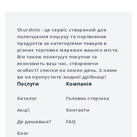
Інформація про Shurshilo та корисні посилання
Про сервіс Shurshilo
Shurshilo - це сервіс створений для
полегшення пошуку та порівняння
продуктів за категоріями товарів в
різних торгових мережах вашого міста.
Він також полегшує покупки та
економить ваш час, створюючи
особисті списки на кожен день. З нами
ви не пропустите жодної дрібниці!
Послуги
Компанія
Каталог
Головна сторінка
Акції
Контакти
Де дешевше?
FAQ
Блог