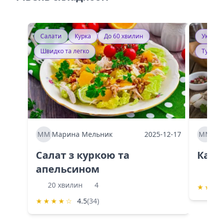
Салати
Курка
До 60 хвилин
Україн
Швидко та легко
Тушку
ММ
Марина Мельник
2025-12-17
ММ
Ма
Салат з куркою та
Каба
апельсином
60 
20 хвилин
4
★
★
★
★
★
★
★
☆
4.5
(34)