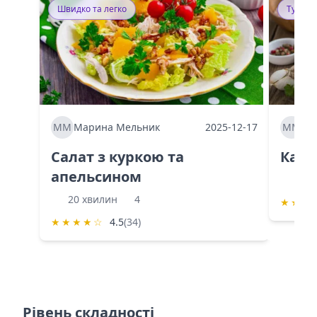
Швидко та легко
Тушку
ММ
Марина Мельник
2025-12-17
ММ
Ма
Салат з куркою та
Каба
апельсином
60 
20 хвилин
4
★
★
★
★
★
★
★
☆
4.5
(34)
Рівень складності