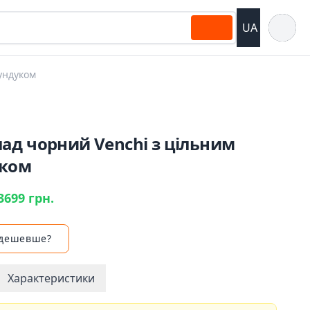
Відкрит
UA
ундуком
ад чорний Venchi з цільним
ком
3699 грн.
 дешевше?
Характеристики