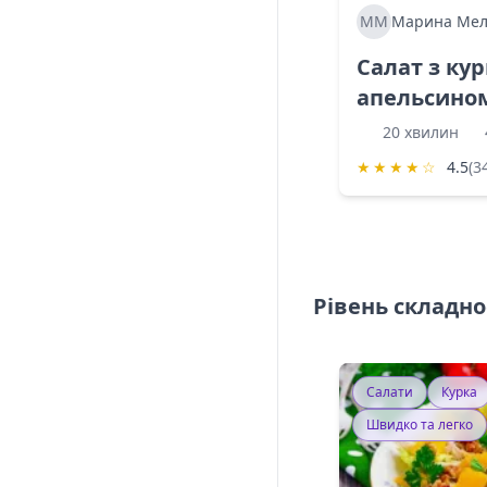
ММ
Марина Мел
Салат з ку
апельсино
20 хвилин
★
★
★
★
☆
4.5
(3
Рівень складно
Салати
Курка
Швидко та легко