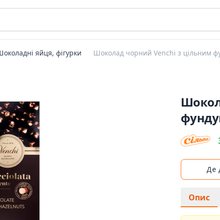
Шоколадні яйця, фігурки
Шоколад чорний Venchi з цільним ф
Шокол
фунду
Де
Опис