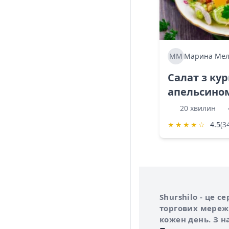
ММ
Марина Мел
Салат з ку
апельсино
20 хвилин
★
★
★
★
☆
4.5
(3
Інформація про 
Про сервіс Shurs
Shurshilo - це 
торгових мережа
кожен день. З н