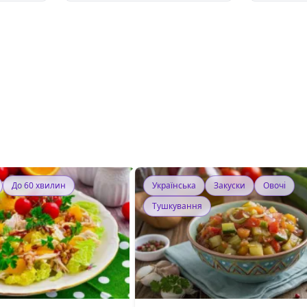
До 60 хвилин
Українська
Закуски
Овочі
Тушкування