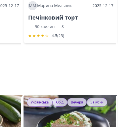
2025-12-17
ММ
Марина Мельник
2025-12-17
М
Печінковий торт
К
90 хвилин
8
★
★
★
★
☆
4.5
(25)
★
Українська
Обід
Вечеря
Закуски
У