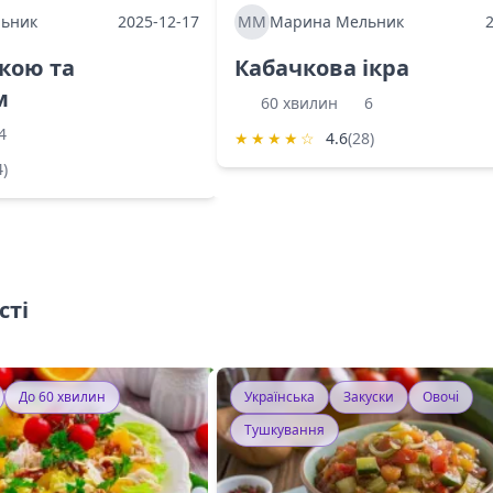
ьник
2025-12-17
ММ
Марина Мельник
ркою та
Кабачкова ікра
м
60 хвилин
6
4
★
★
★
★
☆
4.6
(28)
4)
сті
До 60 хвилин
Українська
Закуски
Овочі
Тушкування