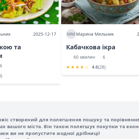
ьник
2025-12-17
ММ
Марина Мельник
ркою та
Кабачкова ікра
м
60 хвилин
6
4
★
★
★
★
☆
4.6
(28)
4)
Shurshilo та корисні посилання
hilo
сервіс створений для полегшення пошуку та порівняння
х вашого міста. Він також полегшує покупки та еко
ами ви не пропустите жодної дрібниці!