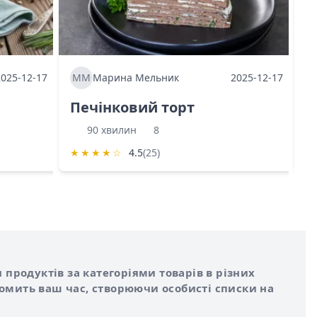
2025-12-17
ММ
Марина Мельник
2025-12-17
М
Печінковий торт
К
90 хвилин
8
★
★
★
★
☆
4.5
(25)
★
 продуктів за категоріями товарів в різних
номить ваш час, створюючи особисті списки на