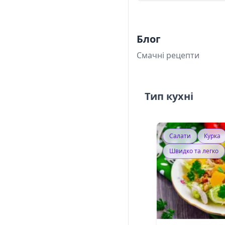
Блог
Смачні рецепти
Тип кухні
Салати
Курка
Швидко та легко