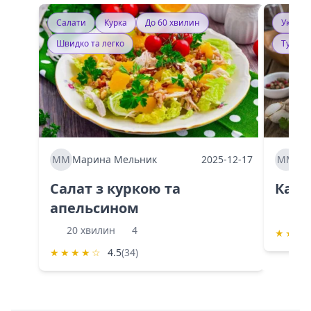
Салати
Курка
До 60 хвилин
Україн
Швидко та легко
Тушку
ММ
Марина Мельник
2025-12-17
ММ
Ма
Салат з куркою та
Каба
апельсином
60 
20 хвилин
4
★
★
★
★
★
★
★
☆
4.5
(34)