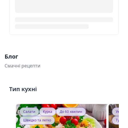
Блог
Смачні рецепти
Тип кухні
Салати
Курка
До 60 хвилин
Україн
Швидко та легко
Тушку