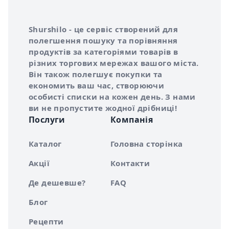
Інформація про Shurshilo та корисні посилання
Про сервіс Shurshilo
Shurshilo - це сервіс створений для
полегшення пошуку та порівняння
продуктів за категоріями товарів в
різних торгових мережах вашого міста.
Він також полегшує покупки та
економить ваш час, створюючи
особисті списки на кожен день. З нами
ви не пропустите жодної дрібниці!
Послуги
Компанія
Каталог
Головна сторінка
Акції
Контакти
Де дешевше?
FAQ
Блог
Рецепти