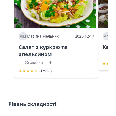
ММ
Марина Мельник
2025-12-17
ММ
Ма
Салат з куркою та
Каба
апельсином
60 
20 хвилин
4
★
★
★
★
★
★
★
☆
4.5
(34)
Рівень складності