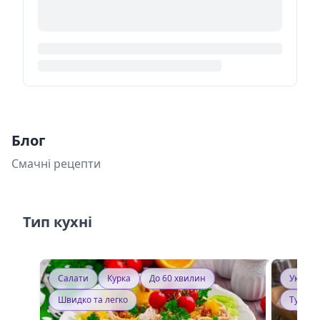
Блог
Смачні рецепти
Тип кухні
Салати
Курка
До 60 хвилин
Україн
Швидко та легко
Тушку