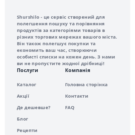
Інформація про Shurshilo та корисні посилання
Про сервіс Shurshilo
Shurshilo - це сервіс створений для
полегшення пошуку та порівняння
продуктів за категоріями товарів в
різних торгових мережах вашого міста.
Він також полегшує покупки та
економить ваш час, створюючи
особисті списки на кожен день. З нами
ви не пропустите жодної дрібниці!
Послуги
Компанія
Каталог
Головна сторінка
Акції
Контакти
Де дешевше?
FAQ
Блог
Рецепти