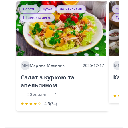
Салати
Курка
До 60 хвилин
Україн
Швидко та легко
Тушку
ММ
Марина Мельник
2025-12-17
ММ
Ма
Салат з куркою та
Каба
апельсином
60 
20 хвилин
4
★
★
★
★
★
★
★
☆
4.5
(34)