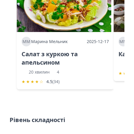
ММ
Марина Мельник
2025-12-17
ММ
Ма
Салат з куркою та
Каба
апельсином
60 
20 хвилин
4
★
★
★
★
★
★
★
☆
4.5
(34)
Рівень складності