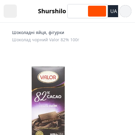
Відкри
Shurshilo
UA
Open sidebar
Шоколадні яйця, фігурки
Шоколад чорний Valor 82% 100г