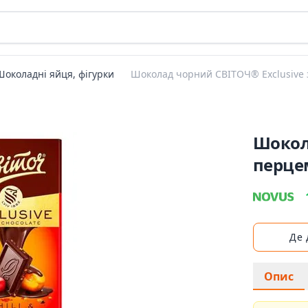
Шоколадні яйця, фігурки
Шоколад чорний СВІТОЧ® Exclusive 
Шокола
перцем
Де
Опис