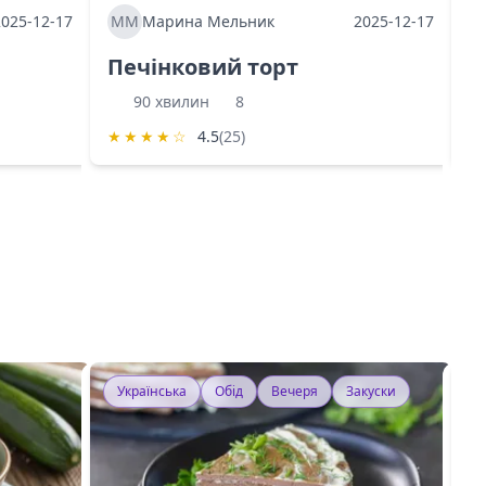
2025-12-17
ММ
Марина Мельник
2025-12-17
М
Печінковий торт
К
90 хвилин
8
★
★
★
★
☆
4.5
(25)
★
Українська
Обід
Вечеря
Закуски
У