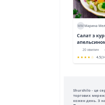
ММ
Марина Мел
Салат з ку
апельсино
20 хвилин
★
★
★
★
☆
4.5
(3
Інформація про 
Про сервіс Shurs
Shurshilo - це 
торгових мережа
кожен день. З н