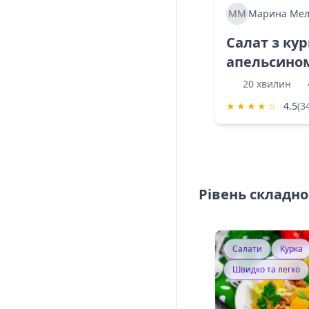
ММ
Марина Мел
Салат з ку
апельсино
20 хвилин
★
★
★
★
☆
4.5
(3
Рівень складно
Салати
Курка
Швидко та легко