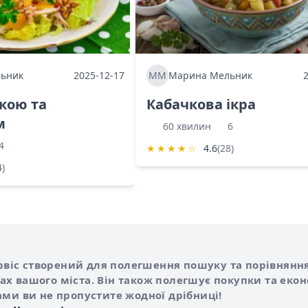
ьник
2025-12-17
ММ
Марина Мельник
ркою та
Кабачкова ікра
м
60 хвилин
6
4
★
★
★
★
☆
4.6
(28)
4)
Shurshilo та корисні посилання
hilo
сервіс створений для полегшення пошуку та порівняння
х вашого міста. Він також полегшує покупки та еко
ами ви не пропустите жодної дрібниці!