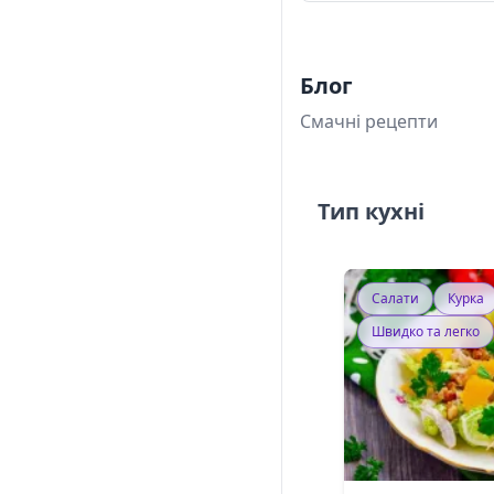
Блог
Смачні рецепти
Тип кухні
Салати
Курка
Швидко та легко