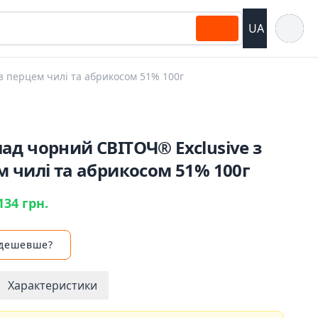
Відкрит
UA
з перцем чилі та абрикосом 51% 100г
д чорний СВІТОЧ® Exclusive з
 чилі та абрикосом 51% 100г
134 грн.
 дешевше?
Характеристики