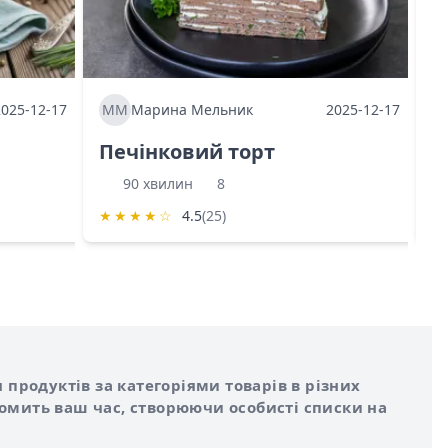
2025-12-17
ММ
Марина Мельник
2025-12-17
М
Печінковий торт
К
90 хвилин
8
★
★
★
★
☆
4.5
(25)
★
 продуктів за категоріями товарів в різних
номить ваш час, створюючи особисті списки на