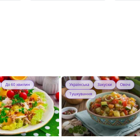
До 60 хвилин
Українська
Закуски
Овочі
Тушкування