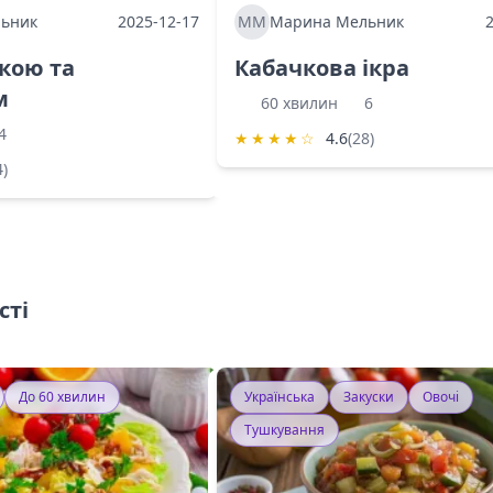
ьник
2025-12-17
ММ
Марина Мельник
ркою та
Кабачкова ікра
м
60 хвилин
6
4
★
★
★
★
☆
4.6
(28)
4)
сті
До 60 хвилин
Українська
Закуски
Овочі
Тушкування