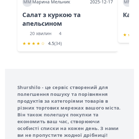
ММ
Марина Мельник
2025-12-17
ММ
Ма
Салат з куркою та
Каба
апельсином
60 
20 хвилин
4
★
★
★
★
★
★
★
☆
4.5
(34)
Інформація про Shurshilo та корисні посилання
Про сервіс Shurshilo
Shurshilo - це сервіс створений для
полегшення пошуку та порівняння
продуктів за категоріями товарів в
різних торгових мережах вашого міста.
Він також полегшує покупки та
економить ваш час, створюючи
особисті списки на кожен день. З нами
ви не пропустите жодної дрібниці!