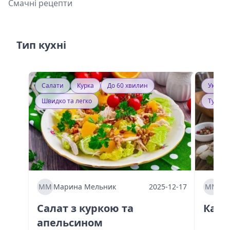
Смачні рецепти
Тип кухні
Салати
Курка
До 60 хвилин
Україн
Швидко та легко
Тушку
ММ
Марина Мельник
2025-12-17
ММ
Ма
Салат з куркою та
Каба
апельсином
60 