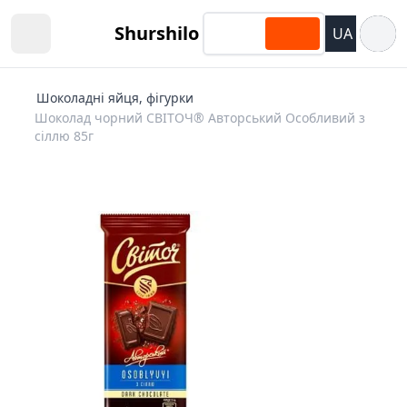
Відкри
Shurshilo
UA
Open sidebar
Шоколадні яйця, фігурки
Шоколад чорний СВІТОЧ® Авторський Особливий з
сіллю 85г