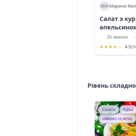
ММ
Марина Мел
Салат з ку
апельсино
20 хвилин
★
★
★
★
☆
4.5
(3
Рівень складно
Салати
Курка
Швидко та легко