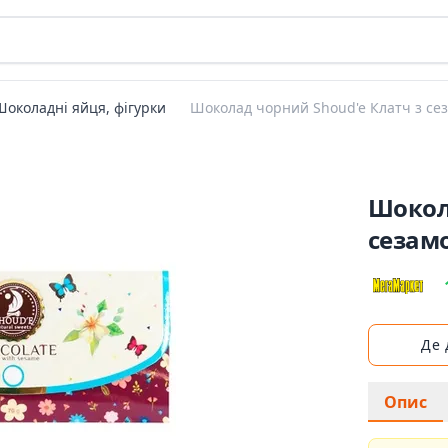
Шоколадні яйця, фігурки
Шоколад чорний Shoud'e Клатч з се
Шокол
сезам
Де
Опис