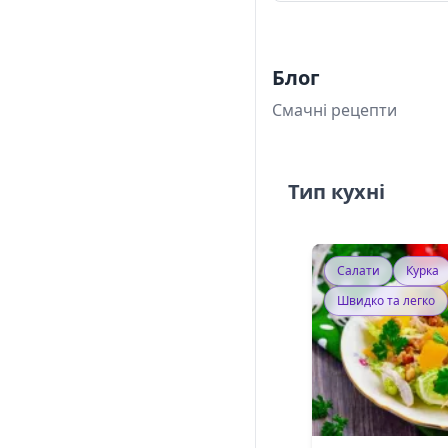
Блог
Смачні рецепти
Тип кухні
Салати
Курка
Швидко та легко