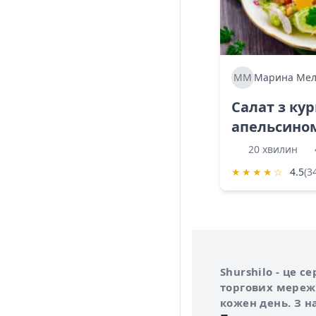
ММ
Марина Мел
Салат з ку
апельсино
20 хвилин
★
★
★
★
☆
4.5
(3
Інформація про 
Про сервіс Shurs
Shurshilo - це 
торгових мережа
кожен день. З н