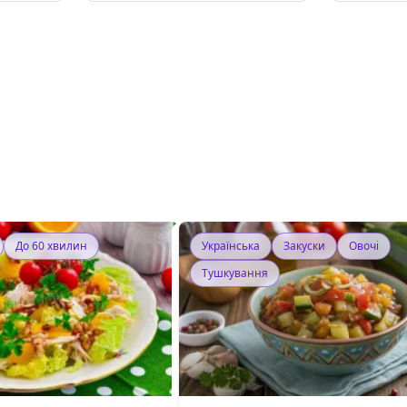
До 60 хвилин
Українська
Закуски
Овочі
Тушкування