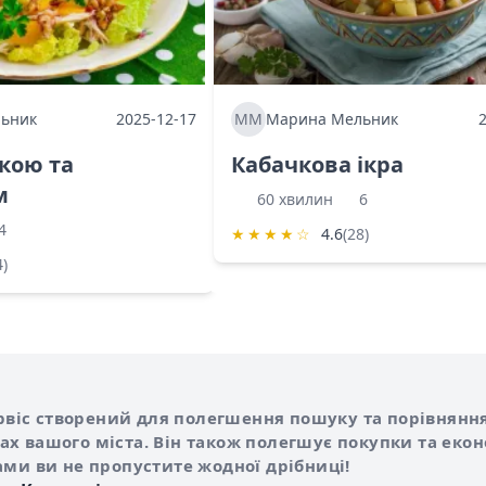
ьник
2025-12-17
ММ
Марина Мельник
ркою та
Кабачкова ікра
м
60 хвилин
6
4
★
★
★
★
☆
4.6
(28)
4)
Shurshilo та корисні посилання
hilo
сервіс створений для полегшення пошуку та порівняння
х вашого міста. Він також полегшує покупки та еко
ами ви не пропустите жодної дрібниці!