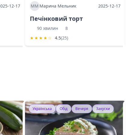
2025-12-17
ММ
Марина Мельник
2025-12-17
М
Печінковий торт
К
90 хвилин
8
★
★
★
★
☆
4.5
(25)
★
Українська
Обід
Вечеря
Закуски
У