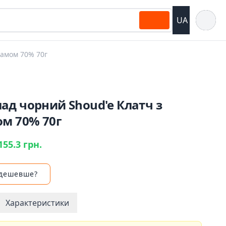
Відкрит
UA
замом 70% 70г
ад чорний Shoud'e Клатч з
ом 70% 70г
155.3 грн.
 дешевше?
Характеристики