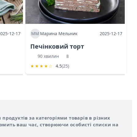
2025-12-17
ММ
Марина Мельник
2025-12-17
М
Печінковий торт
К
90 хвилин
8
★
★
★
★
☆
4.5
(25)
★
 продуктів за категоріями товарів в різних
номить ваш час, створюючи особисті списки на