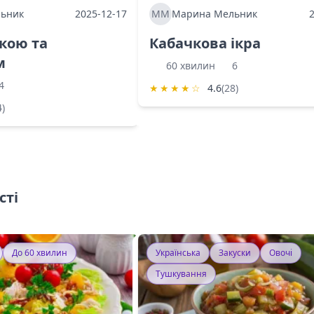
ьник
2025-12-17
ММ
Марина Мельник
ркою та
Кабачкова ікра
м
60 хвилин
6
4
★
★
★
★
☆
4.6
(28)
4)
сті
До 60 хвилин
Українська
Закуски
Овочі
Тушкування