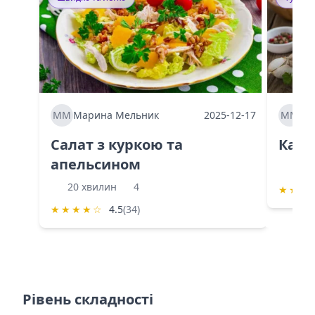
ММ
Марина Мельник
2025-12-17
ММ
Ма
Салат з куркою та
Каба
апельсином
60 
20 хвилин
4
★
★
★
★
★
★
★
☆
4.5
(34)
Рівень складності