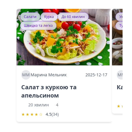
Салати
Курка
До 60 хвилин
Україн
Швидко та легко
Тушку
ММ
Марина Мельник
2025-12-17
ММ
Ма
Салат з куркою та
Каба
апельсином
60 
20 хвилин
4
★
★
★
★
★
★
★
☆
4.5
(34)