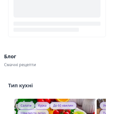
Блог
Смачні рецепти
Тип кухні
Салати
Курка
До 60 хвилин
Україн
Швидко та легко
Тушку