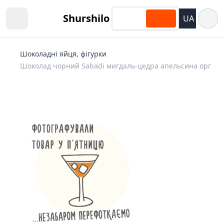
Відкри
Shurshilo
UA
Open sidebar
Шоколадні яйця, фігурки
Шоколад чорний Sabadi мигдаль-цедра апельсина орг