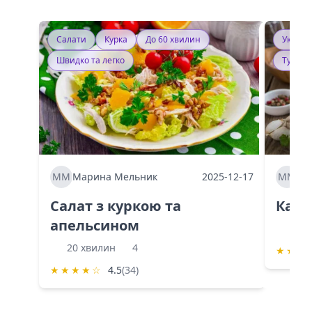
Салати
Курка
До 60 хвилин
Україн
Швидко та легко
Тушку
ММ
Марина Мельник
2025-12-17
ММ
Ма
Салат з куркою та
Каба
апельсином
60 
20 хвилин
4
★
★
★
★
★
★
★
☆
4.5
(34)