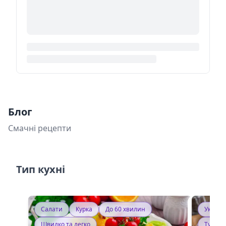
Блог
Смачні рецепти
Тип кухні
Салати
Курка
До 60 хвилин
Україн
Швидко та легко
Тушку