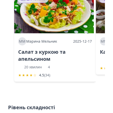
ММ
Марина Мельник
2025-12-17
ММ
Ма
Салат з куркою та
Каба
апельсином
60 
20 хвилин
4
★
★
★
★
★
★
★
☆
4.5
(34)
Рівень складності