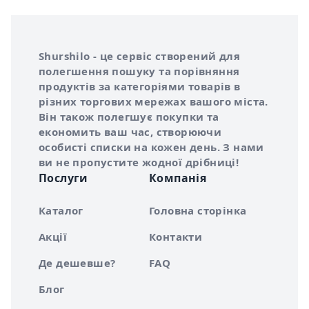
Інформація про Shurshilo та корисні посилання
Про сервіс Shurshilo
Shurshilo - це сервіс створений для
полегшення пошуку та порівняння
продуктів за категоріями товарів в
різних торгових мережах вашого міста.
Він також полегшує покупки та
економить ваш час, створюючи
особисті списки на кожен день. З нами
ви не пропустите жодної дрібниці!
Послуги
Компанія
Каталог
Головна сторінка
Акції
Контакти
Де дешевше?
FAQ
Блог