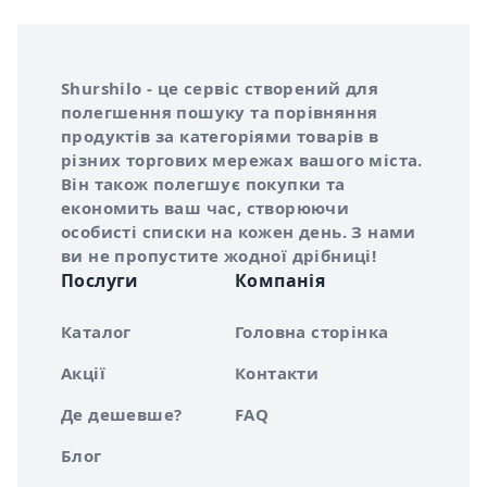
Інформація про Shurshilo та корисні посилання
Про сервіс Shurshilo
Shurshilo - це сервіс створений для
полегшення пошуку та порівняння
продуктів за категоріями товарів в
різних торгових мережах вашого міста.
Він також полегшує покупки та
економить ваш час, створюючи
особисті списки на кожен день. З нами
ви не пропустите жодної дрібниці!
Послуги
Компанія
Каталог
Головна сторінка
Акції
Контакти
Де дешевше?
FAQ
Блог