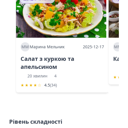
ММ
Марина Мельник
2025-12-17
ММ
Ма
Салат з куркою та
Каба
апельсином
60 
20 хвилин
4
★
★
★
★
★
★
★
☆
4.5
(34)
Рівень складності