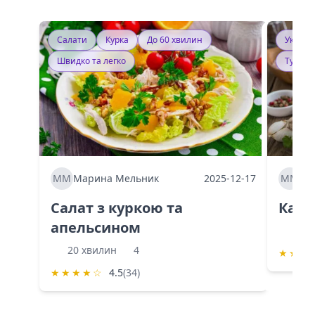
Салати
Курка
До 60 хвилин
Україн
Швидко та легко
Тушку
ММ
Марина Мельник
2025-12-17
ММ
Ма
Салат з куркою та
Каба
апельсином
60 
20 хвилин
4
★
★
★
★
★
★
★
☆
4.5
(34)