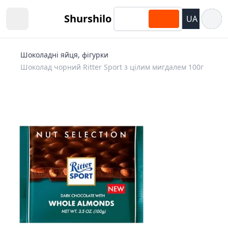
Відкри
Shurshilo
UA
Open sidebar
Шоколадні яйця, фігурки
Шоколад чорний Ritter Sport з цілим мигдалем 100г