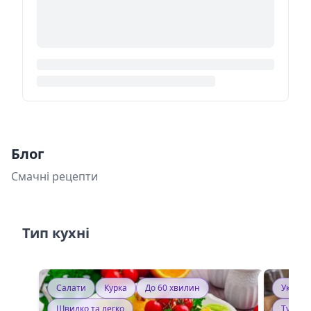
Блог
Смачні рецепти
Тип кухні
Салати
Курка
До 60 хвилин
Україн
Швидко та легко
Тушку