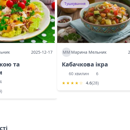
Тушкування
ьник
2025-12-17
ММ
Марина Мельник
ркою та
Кабачкова ікра
м
60 хвилин
6
4
★
★
★
★
☆
4.6
(28)
4)
сті