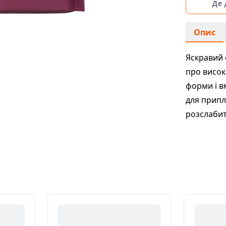
Де
Опис
Яскравий 
про висок
форми і вм
для припли
розслабит