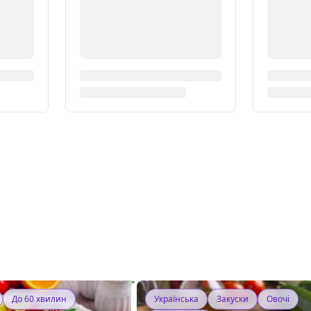
До 60 хвилин
Українська
Закуски
Овочі