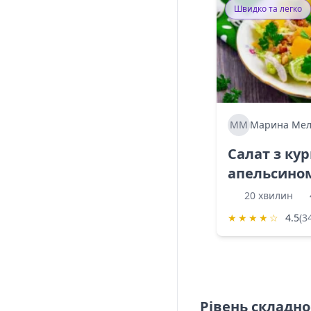
Швидко та легко
ММ
Марина Мел
Салат з ку
апельсино
20 хвилин
★
★
★
★
☆
4.5
(3
Рівень складно