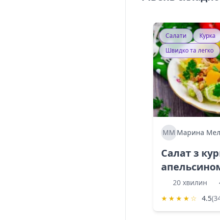
Салати
Курка
Швидко та легко
ММ
Марина Мел
Салат з ку
апельсино
20 хвилин
★
★
★
★
☆
4.5
(3