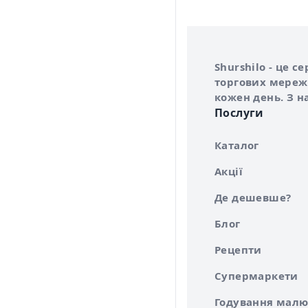
Інформація про 
Про сервіс Shurs
Shurshilo - це 
торгових мережа
кожен день. З н
Послуги
Каталог
Акції
Де дешевше?
Блог
Рецепти
Супермаркети
Годування малю