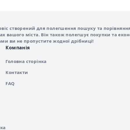
Shurshilo та корисні посилання
hilo
сервіс створений для полегшення пошуку та порівняння
х вашого міста. Він також полегшує покупки та еко
ами ви не пропустите жодної дрібниці!
Компанія
Головна сторінка
Контакти
FAQ
ка