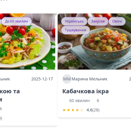
До 60 хвилин
Українська
Закуски
Овочі
Тушкування
ьник
2025-12-17
ММ
Марина Мельник
ркою та
Кабачкова ікра
м
60 хвилин
6
4
★
★
★
★
☆
4.6
(28)
4)