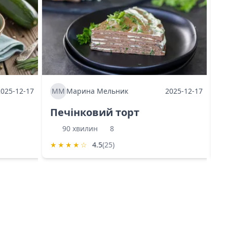
2025-12-17
ММ
Марина Мельник
2025-12-17
М
Печінковий торт
К
90 хвилин
8
★
★
★
★
☆
4.5
(25)
★