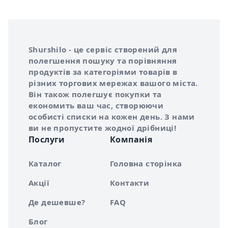
Інформація про Shurshilo та корисні посилання
Про сервіс Shurshilo
Shurshilo - це сервіс створений для
полегшення пошуку та порівняння
продуктів за категоріями товарів в
різних торгових мережах вашого міста.
Він також полегшує покупки та
економить ваш час, створюючи
особисті списки на кожен день. З нами
ви не пропустите жодної дрібниці!
Послуги
Компанія
Каталог
Головна сторінка
Акції
Контакти
Де дешевше?
FAQ
Блог