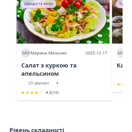
Швидко та легко
Тушку
ММ
Марина Мельник
2025-12-17
ММ
Ма
Салат з куркою та
Каба
апельсином
60 
20 хвилин
4
★
★
★
★
★
★
★
☆
4.5
(34)
Рівень складності