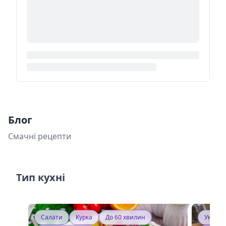
Блог
Смачні рецепти
Тип кухні
Салати
Курка
До 60 хвилин
Україн