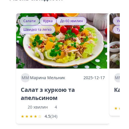
Салати
Курка
До 60 хвилин
Україн
Швидко та легко
Тушку
ММ
Марина Мельник
2025-12-17
ММ
Ма
Салат з куркою та
Каба
апельсином
60 
20 хвилин
4
★
★
★
★
★
★
★
☆
4.5
(34)