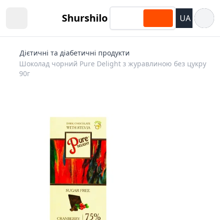
Відкри
Shurshilo
UA
Open sidebar
Дієтичні та діабетичні продукти
Шоколад чорний Pure Delight з журавлиною без цукру
90г