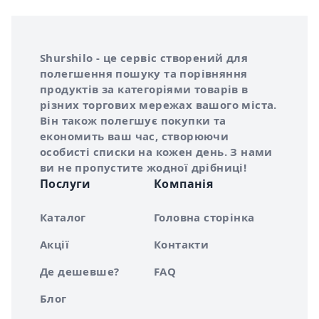
Інформація про Shurshilo та корисні посилання
Про сервіс Shurshilo
Shurshilo - це сервіс створений для
полегшення пошуку та порівняння
продуктів за категоріями товарів в
різних торгових мережах вашого міста.
Він також полегшує покупки та
економить ваш час, створюючи
особисті списки на кожен день. З нами
ви не пропустите жодної дрібниці!
Послуги
Компанія
Каталог
Головна сторінка
Акції
Контакти
Де дешевше?
FAQ
Блог