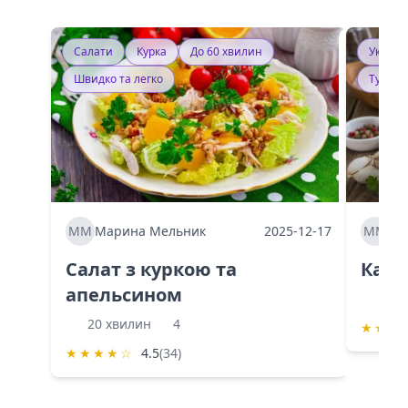
Салати
Курка
До 60 хвилин
Україн
Швидко та легко
Тушку
ММ
Марина Мельник
2025-12-17
ММ
Ма
Салат з куркою та
Каба
апельсином
60 
20 хвилин
4
★
★
★
★
★
★
★
☆
4.5
(34)