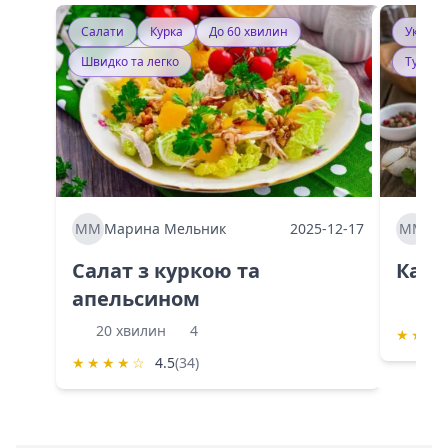
Салати
Курка
До 60 хвилин
Україн
Швидко та легко
Тушку
ММ
Марина Мельник
2025-12-17
ММ
Ма
Салат з куркою та
Каба
апельсином
60 
20 хвилин
4
★
★
★
★
★
★
★
☆
4.5
(34)