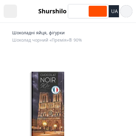
Відкри
Shurshilo
UA
Open sidebar
Шоколадні яйця, фігурки
Шоколад чорний «Премія»® 90%