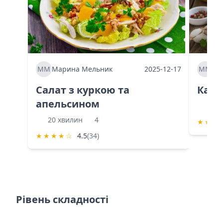
ММ
Марина Мельник
2025-12-17
ММ
Ма
Салат з куркою та
Каба
апельсином
60 
20 хвилин
4
★
★
★
★
★
★
★
☆
4.5
(34)
Рівень складності