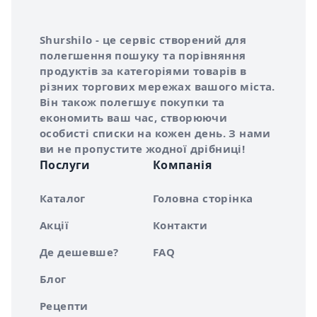
Інформація про Shurshilo та корисні посилання
Про сервіс Shurshilo
Shurshilo - це сервіс створений для
полегшення пошуку та порівняння
продуктів за категоріями товарів в
різних торгових мережах вашого міста.
Він також полегшує покупки та
економить ваш час, створюючи
особисті списки на кожен день. З нами
ви не пропустите жодної дрібниці!
Послуги
Компанія
Каталог
Головна сторінка
Акції
Контакти
Де дешевше?
FAQ
Блог
Рецепти