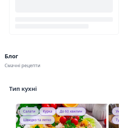
Блог
Смачні рецепти
Тип кухні
Салати
Курка
До 60 хвилин
Україн
Швидко та легко
Тушку