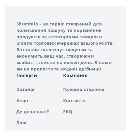
Інформація про Shurshilo та корисні посилання
Про сервіс Shurshilo
Shurshilo - це сервіс створений для
полегшення пошуку та порівняння
продуктів за категоріями товарів в
різних торгових мережах вашого міста.
Він також полегшує покупки та
економить ваш час, створюючи
особисті списки на кожен день. З нами
ви не пропустите жодної дрібниці!
Послуги
Компанія
Каталог
Головна сторінка
Акції
Контакти
Де дешевше?
FAQ
Блог