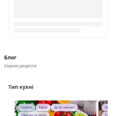
Блог
Смачні рецепти
Тип кухні
Салати
Курка
До 60 хвилин
Україн
Швидко та легко
Тушку