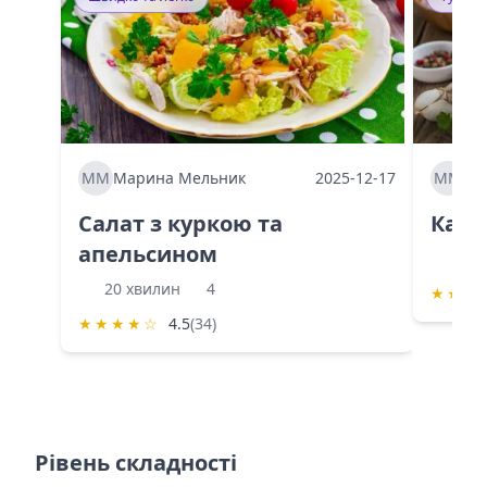
ММ
Марина Мельник
2025-12-17
ММ
Ма
Салат з куркою та
Каба
апельсином
60 
20 хвилин
4
★
★
★
★
★
★
★
☆
4.5
(34)
Рівень складності