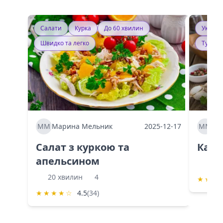
Салати
Курка
До 60 хвилин
Україн
Швидко та легко
Тушку
ММ
Марина Мельник
2025-12-17
ММ
Ма
Салат з куркою та
Каба
апельсином
60 
20 хвилин
4
★
★
★
★
★
★
★
☆
4.5
(34)