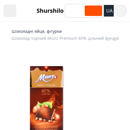
Відкри
Shurshilo
UA
Open sidebar
Шоколадні яйця, фігурки
Шоколад чорний Munz Premium 60% цільний фундук