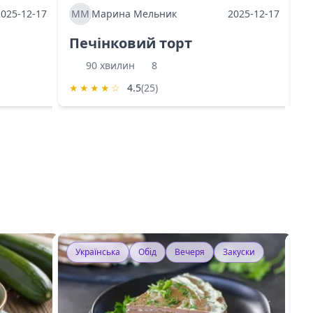
2025-12-17
ММ
Марина Мельник
2025-12-17
М
Печінковий торт
К
90 хвилин
8
★
★
★
★
☆
4.5
(25)
★
Українська
Обід
Вечеря
Закуски
У