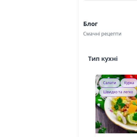
Блог
Смачні рецепти
Тип кухні
Салати
Курка
Швидко та легко