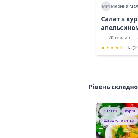
ММ
Марина Мел
Салат з ку
апельсино
20 хвилин
★
★
★
★
☆
4.5
(3
Рівень складно
Салати
Курка
Швидко та легко