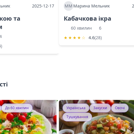
ьник
2025-12-17
ММ
Марина Мельник
ркою та
Кабачкова ікра
м
60 хвилин
6
4
★
★
★
★
☆
4.6
(28)
4)
сті
До 60 хвилин
Українська
Закуски
Овочі
Тушкування