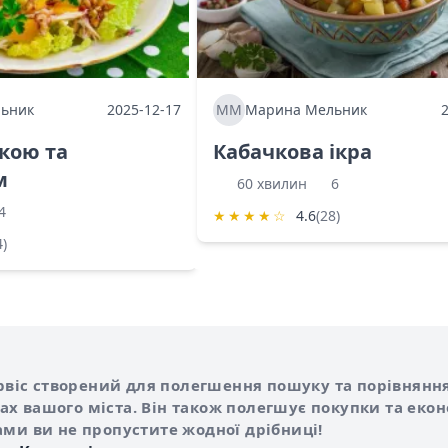
ьник
2025-12-17
ММ
Марина Мельник
ркою та
Кабачкова ікра
м
60 хвилин
6
4
★
★
★
★
☆
4.6
(28)
4)
Shurshilo та корисні посилання
hilo
сервіс створений для полегшення пошуку та порівняння
х вашого міста. Він також полегшує покупки та еко
ами ви не пропустите жодної дрібниці!