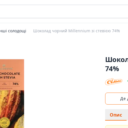
Інші солодощі
Шоколад чорний Millennium зі стевією 74%
Шокола
74%
Де
Опис