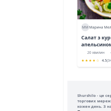
ММ
Марина Мел
Салат з ку
апельсино
20 хвилин
★
★
★
★
☆
4.5
(3
Інформація про 
Про сервіс Shurs
Shurshilo - це 
торгових мережа
кожен день. З н