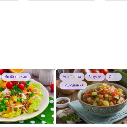
До 60 хвилин
Українська
Закуски
Овочі
Тушкування