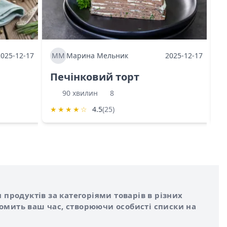
2025-12-17
ММ
Марина Мельник
2025-12-17
М
Печінковий торт
К
90 хвилин
8
★
★
★
★
☆
4.5
(25)
★
 продуктів за категоріями товарів в різних
номить ваш час, створюючи особисті списки на