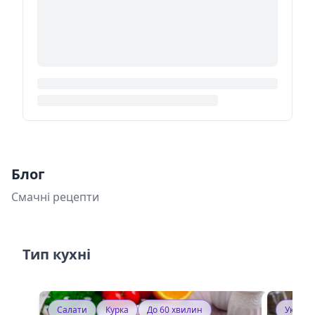
Блог
Смачні рецепти
Тип кухні
Салати
Курка
До 60 хвилин
Україн