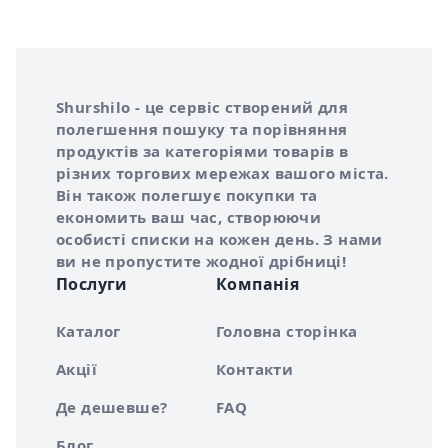
Інформація про Shurshilo та корисні посилання
Про сервіс Shurshilo
Shurshilo - це сервіс створений для
полегшення пошуку та порівняння
продуктів за категоріями товарів в
різних торгових мережах вашого міста.
Він також полегшує покупки та
економить ваш час, створюючи
особисті списки на кожен день. З нами
ви не пропустите жодної дрібниці!
Послуги
Компанія
Каталог
Головна сторінка
Акції
Контакти
Де дешевше?
FAQ
Блог