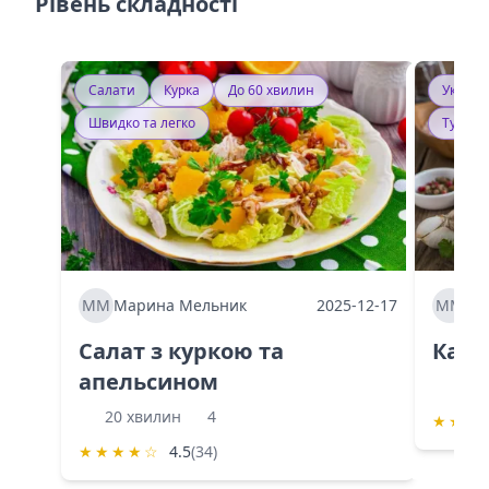
Рівень складності
Салати
Курка
До 60 хвилин
Україн
Швидко та легко
Тушку
ММ
Марина Мельник
2025-12-17
ММ
Ма
Салат з куркою та
Каба
апельсином
60 
20 хвилин
4
★
★
★
★
★
★
★
☆
4.5
(34)