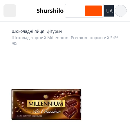
Відкри
Shurshilo
UA
Open sidebar
Шоколадні яйця, фігурки
Шоколад чорний Millennium Premium пористий 54%
90г