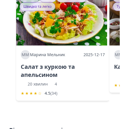
Швидко та легко
Тушку
ММ
Марина Мельник
2025-12-17
ММ
Ма
Салат з куркою та
Каба
апельсином
60 
20 хвилин
4
★
★
★
★
★
★
★
☆
4.5
(34)