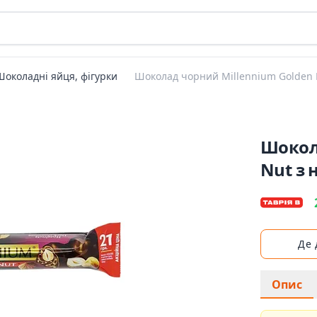
Шоколадні яйця, фігурки
Шоколад чорний Millennium Golden N
Шокол
Nut з 
Де
Опис