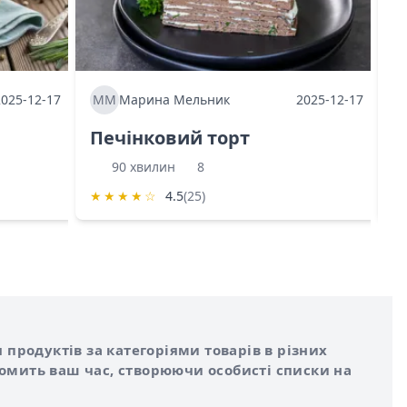
2025-12-17
ММ
Марина Мельник
2025-12-17
М
Печінковий торт
К
90 хвилин
8
★
★
★
★
☆
4.5
(25)
★
 продуктів за категоріями товарів в різних
номить ваш час, створюючи особисті списки на