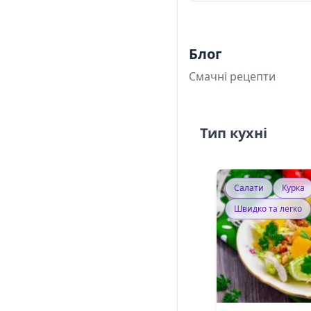
Блог
Смачні рецепти
Тип кухні
Салати
Курка
Швидко та легко