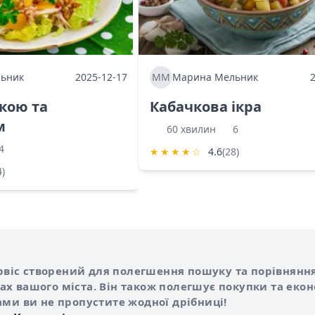
ьник
2025-12-17
ММ
Марина Мельник
ркою та
Кабачкова ікра
м
60 хвилин
6
4
★
★
★
★
☆
4.6
(28)
4)
Shurshilo та корисні посилання
hilo
сервіс створений для полегшення пошуку та порівняння
х вашого міста. Він також полегшує покупки та еко
ами ви не пропустите жодної дрібниці!