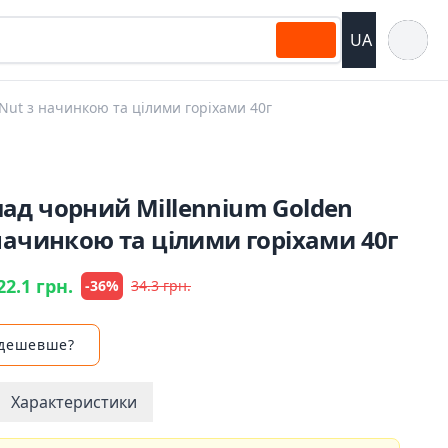
Відкрит
UA
ut з начинкою та цілими горіхами 40г
ад чорний Millennium Golden
начинкою та цілими горіхами 40г
22.1 грн.
-36%
34.3 грн.
 дешевше?
Характеристики