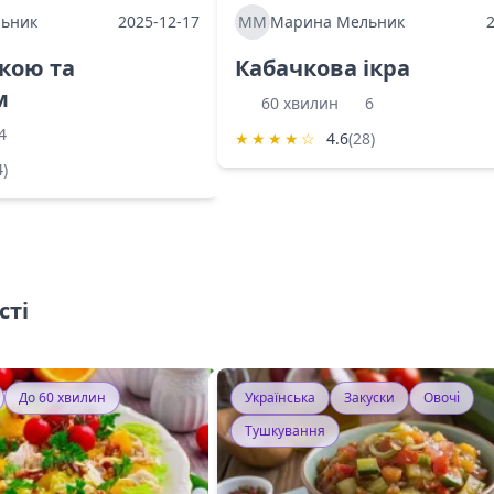
ьник
2025-12-17
ММ
Марина Мельник
ркою та
Кабачкова ікра
м
60 хвилин
6
4
★
★
★
★
☆
4.6
(28)
4)
сті
До 60 хвилин
Українська
Закуски
Овочі
Тушкування