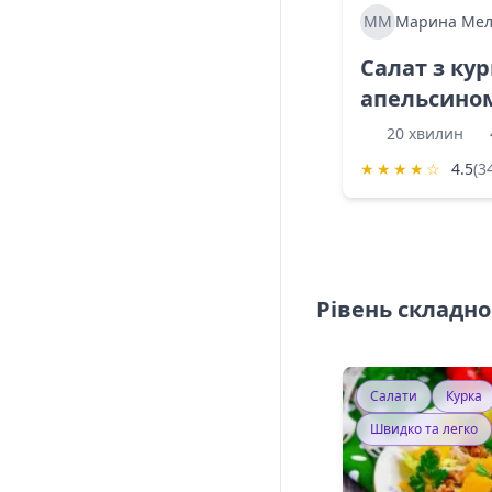
ММ
Марина Мел
Салат з ку
апельсино
20 хвилин
★
★
★
★
☆
4.5
(3
Рівень складно
Салати
Курка
Швидко та легко