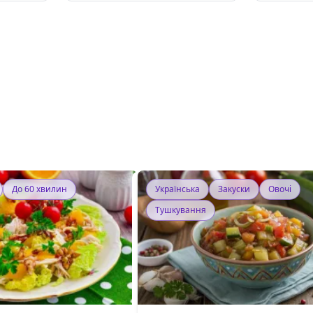
До 60 хвилин
Українська
Закуски
Овочі
Тушкування