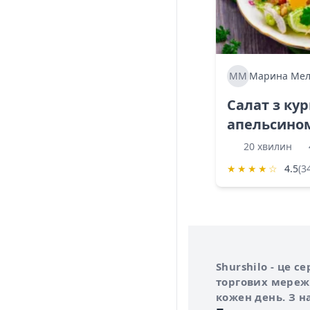
ММ
Марина Мел
Салат з ку
апельсино
20 хвилин
★
★
★
★
☆
4.5
(3
Інформація про 
Про сервіс Shurs
Shurshilo - це 
торгових мережа
кожен день. З н