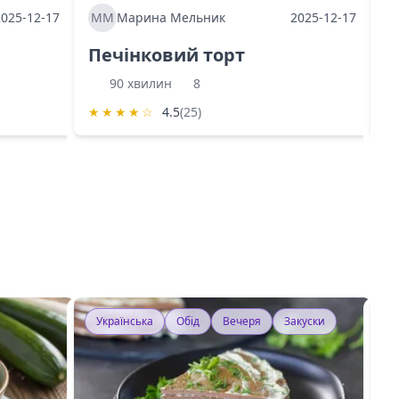
2025-12-17
ММ
Марина Мельник
2025-12-17
М
Печінковий торт
К
90 хвилин
8
★
★
★
★
☆
4.5
(25)
★
Українська
Обід
Вечеря
Закуски
У