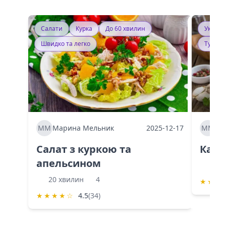
Салати
Курка
До 60 хвилин
Україн
Швидко та легко
Тушку
ММ
Марина Мельник
2025-12-17
ММ
Ма
Салат з куркою та
Каба
апельсином
60 
20 хвилин
4
★
★
★
★
★
★
★
☆
4.5
(34)