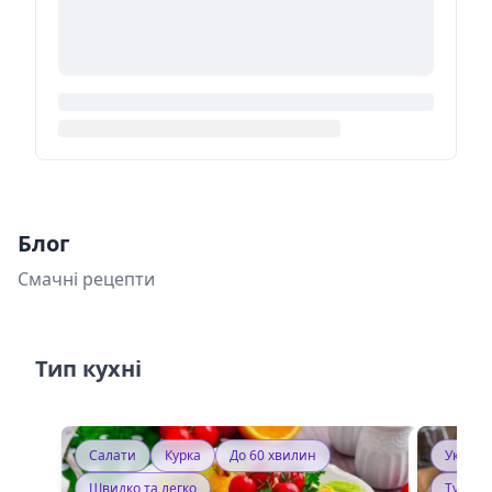
Блог
Смачні рецепти
Тип кухні
Салати
Курка
До 60 хвилин
Україн
Швидко та легко
Тушку