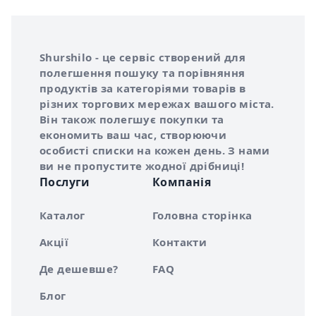
Інформація про Shurshilo та корисні посилання
Про сервіс Shurshilo
Shurshilo - це сервіс створений для
полегшення пошуку та порівняння
продуктів за категоріями товарів в
різних торгових мережах вашого міста.
Він також полегшує покупки та
економить ваш час, створюючи
особисті списки на кожен день. З нами
ви не пропустите жодної дрібниці!
Послуги
Компанія
Каталог
Головна сторінка
Акції
Контакти
Де дешевше?
FAQ
Блог