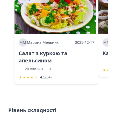
ММ
Марина Мельник
2025-12-17
ММ
Ма
Салат з куркою та
Каба
апельсином
60 
20 хвилин
4
★
★
★
★
★
★
★
☆
4.5
(34)
Рівень складності