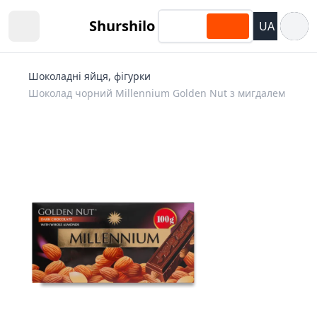
Відкри
Shurshilo
UA
Open sidebar
Шоколадні яйця, фігурки
Шоколад чорний Millennium Golden Nut з мигдалем