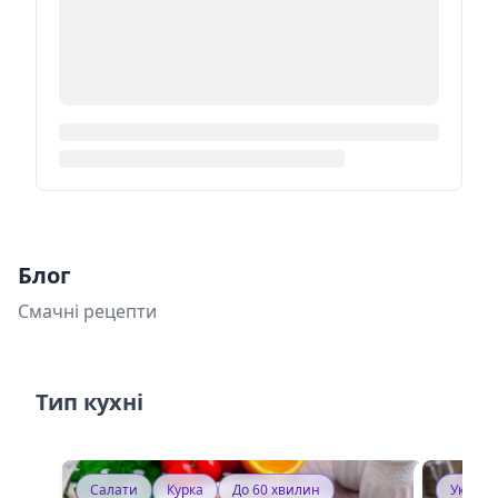
Блог
Смачні рецепти
Тип кухні
Салати
Курка
До 60 хвилин
Україн