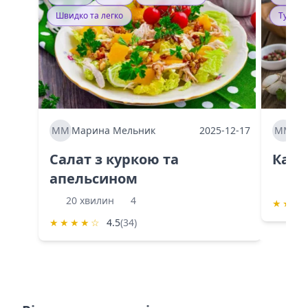
Швидко та легко
Тушку
ММ
Марина Мельник
2025-12-17
ММ
Ма
Салат з куркою та
Каба
апельсином
60 
20 хвилин
4
★
★
★
★
★
★
★
☆
4.5
(34)