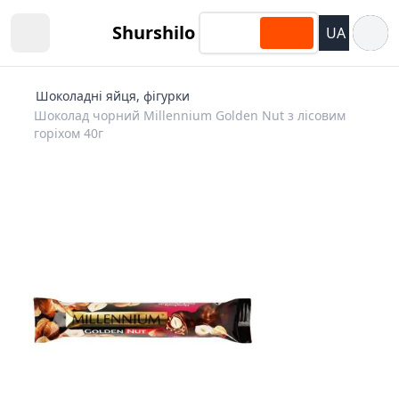
Відкри
Shurshilo
UA
Open sidebar
Шоколадні яйця, фігурки
Шоколад чорний Millennium Golden Nut з лісовим
горіхом 40г