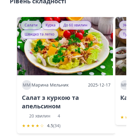
Рівень складності
Салати
Курка
До 60 хвилин
Україн
Швидко та легко
Тушку
ММ
Марина Мельник
2025-12-17
ММ
Ма
Салат з куркою та
Каба
апельсином
60 
20 хвилин
4
★
★
★
★
★
★
★
☆
4.5
(34)