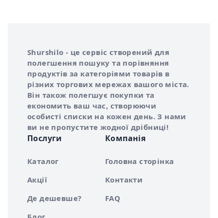
Інформація про Shurshilo та корисні посилання
Про сервіс Shurshilo
Shurshilo - це сервіс створений для
полегшення пошуку та порівняння
продуктів за категоріями товарів в
різних торгових мережах вашого міста.
Він також полегшує покупки та
економить ваш час, створюючи
особисті списки на кожен день. З нами
ви не пропустите жодної дрібниці!
Послуги
Компанія
Каталог
Головна сторінка
Акції
Контакти
Де дешевше?
FAQ
Блог