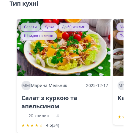
Тип кухні
Салати
Курка
До 60 хвилин
Україн
Швидко та легко
Тушку
ММ
Марина Мельник
2025-12-17
ММ
Ма
Салат з куркою та
Каба
апельсином
60 
20 хвилин
4
★
★
★
★
★
★
★
☆
4.5
(34)