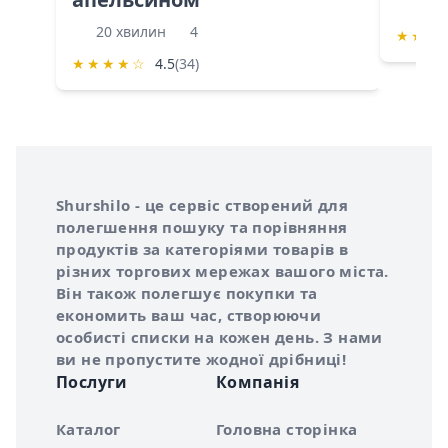
60 
20 хвилин
4
★
★
★
★
★
★
★
☆
4.5
(34)
Інформація про Shurshilo та корисні посилання
Про сервіс Shurshilo
Shurshilo - це сервіс створений для
полегшення пошуку та порівняння
продуктів за категоріями товарів в
різних торгових мережах вашого міста.
Він також полегшує покупки та
економить ваш час, створюючи
особисті списки на кожен день. З нами
ви не пропустите жодної дрібниці!
Послуги
Компанія
Каталог
Головна сторінка