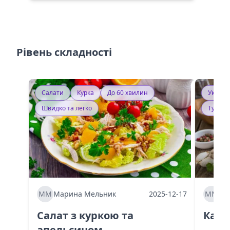
Рівень складності
Салати
Курка
До 60 хвилин
Україн
Швидко та легко
Тушку
ММ
Марина Мельник
2025-12-17
ММ
Ма
Салат з куркою та
Каба
апельсином