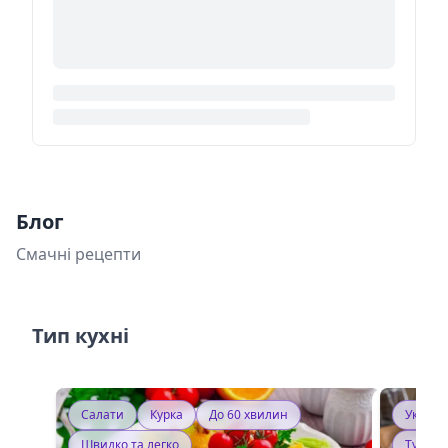
Блог
Смачні рецепти
Тип кухні
Салати
Курка
До 60 хвилин
Україн
Швидко та легко
Тушку