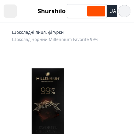
Відкри
Shurshilo
UA
Open sidebar
Шоколадні яйця, фігурки
Шоколад чорний Millennium Favorite 99%