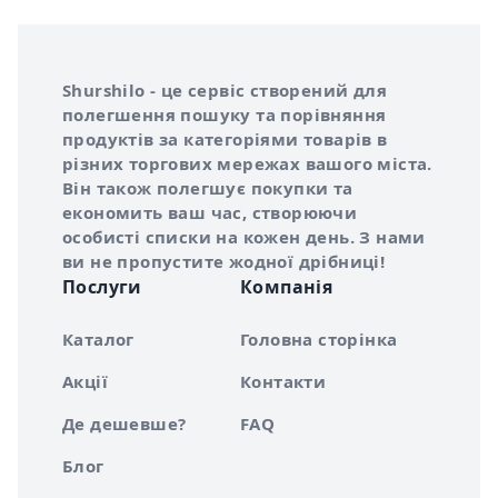
Інформація про Shurshilo та корисні посилання
Про сервіс Shurshilo
Shurshilo - це сервіс створений для
полегшення пошуку та порівняння
продуктів за категоріями товарів в
різних торгових мережах вашого міста.
Він також полегшує покупки та
економить ваш час, створюючи
особисті списки на кожен день. З нами
ви не пропустите жодної дрібниці!
Послуги
Компанія
Каталог
Головна сторінка
Акції
Контакти
Де дешевше?
FAQ
Блог