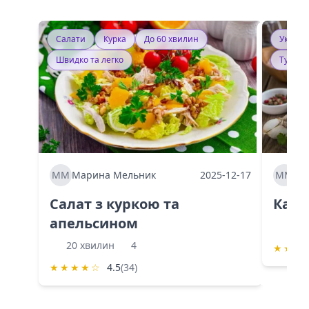
Салати
Курка
До 60 хвилин
Україн
Швидко та легко
Тушку
ММ
Марина Мельник
2025-12-17
ММ
Ма
Салат з куркою та
Каба
апельсином
60 
20 хвилин
4
★
★
★
★
★
★
★
☆
4.5
(34)