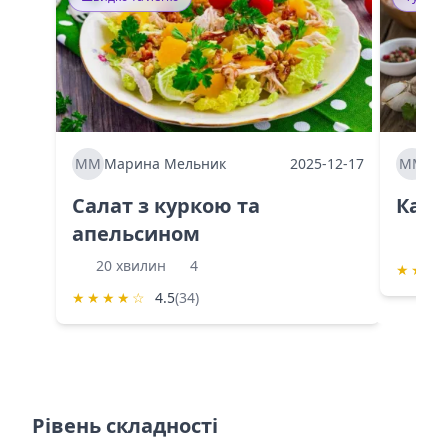
ММ
Марина Мельник
2025-12-17
ММ
Ма
Салат з куркою та
Каба
апельсином
60 
20 хвилин
4
★
★
★
★
★
★
★
☆
4.5
(34)
Рівень складності