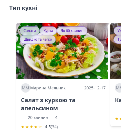
Тип кухні
Салати
Курка
До 60 хвилин
Україн
Швидко та легко
Тушку
ММ
Марина Мельник
2025-12-17
ММ
Ма
Салат з куркою та
Каба
апельсином
60 
20 хвилин
4
★
★
★
★
★
★
★
☆
4.5
(34)