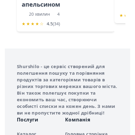
апельсином
60 
20 хвилин
4
★
★
★
★
★
★
★
☆
4.5
(34)
Інформація про Shurshilo та корисні посилання
Про сервіс Shurshilo
Shurshilo - це сервіс створений для
полегшення пошуку та порівняння
продуктів за категоріями товарів в
різних торгових мережах вашого міста.
Він також полегшує покупки та
економить ваш час, створюючи
особисті списки на кожен день. З нами
ви не пропустите жодної дрібниці!
Послуги
Компанія
Каталог
Головна сторінка