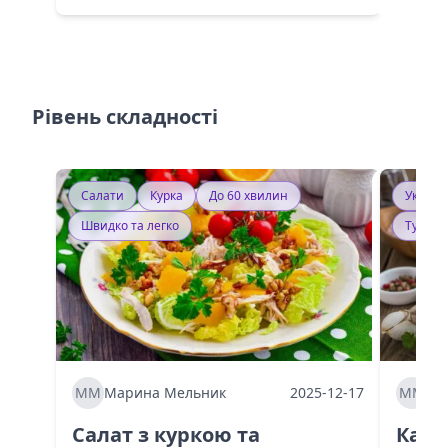
Рівень складності
Салати
Курка
До 60 хвилин
Україн
Швидко та легко
Тушку
ММ
Марина Мельник
2025-12-17
ММ
Ма
Салат з куркою та
Каба