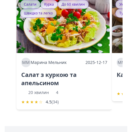
Салати
Курка
До 60 хвилин
Україн
Швидко та легко
Тушку
ММ
Марина Мельник
2025-12-17
ММ
Ма
Салат з куркою та
Каба
апельсином
60 
20 хвилин
4
★
★
★
★
★
★
★
☆
4.5
(34)