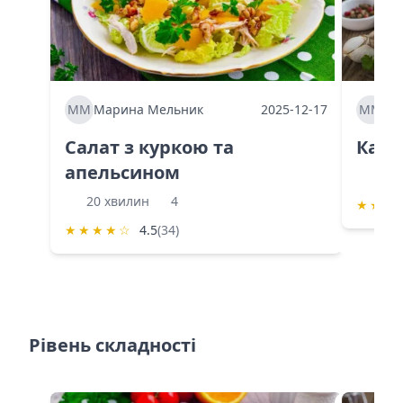
ММ
Марина Мельник
2025-12-17
ММ
Ма
Салат з куркою та
Каба
апельсином
60 
20 хвилин
4
★
★
★
★
★
★
★
☆
4.5
(34)
Рівень складності