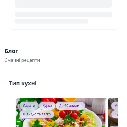
Блог
Смачні рецепти
Тип кухні
Салати
Курка
До 60 хвилин
Україн
Швидко та легко
Тушку