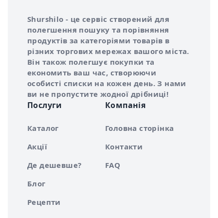
Інформація про Shurshilo та корисні посилання
Про сервіс Shurshilo
Shurshilo - це сервіс створений для
полегшення пошуку та порівняння
продуктів за категоріями товарів в
різних торгових мережах вашого міста.
Він також полегшує покупки та
економить ваш час, створюючи
особисті списки на кожен день. З нами
ви не пропустите жодної дрібниці!
Послуги
Компанія
Каталог
Головна сторінка
Акції
Контакти
Де дешевше?
FAQ
Блог
Рецепти