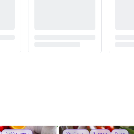
До 60 хвилин
Українська
Закуски
Овочі