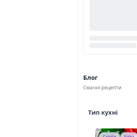
Блог
Смачні рецепти
Тип кухні
Салати
Курка