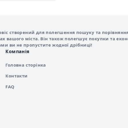
Shurshilo та корисні посилання
hilo
сервіс створений для полегшення пошуку та порівняння
х вашого міста. Він також полегшує покупки та еко
ами ви не пропустите жодної дрібниці!
Компанія
Головна сторінка
Контакти
FAQ