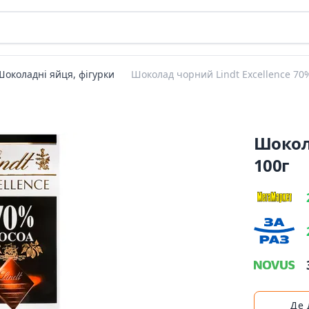
Шоколадні яйця, фігурки
Шоколад чорний Lindt Excellence 70
Шокола
100г
Де