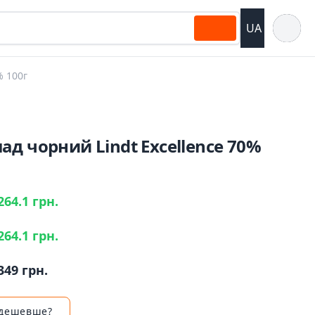
Відкрит
UA
% 100г
д чорний Lindt Excellence 70%
264.1 грн.
264.1 грн.
349 грн.
 дешевше?