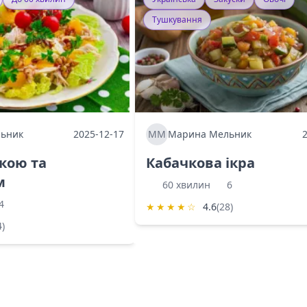
Тушкування
ьник
2025-12-17
ММ
Марина Мельник
ркою та
Кабачкова ікра
м
60 хвилин
6
4
★
★
★
★
☆
4.6
(28)
4)