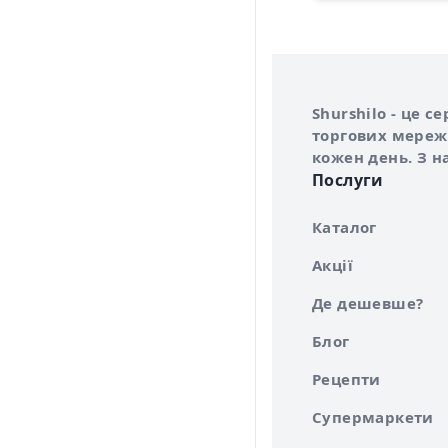
Інформація про 
Про сервіс Shurs
Shurshilo - це 
торгових мережа
кожен день. З н
Послуги
Каталог
Акції
Де дешевше?
Блог
Рецепти
Супермаркети