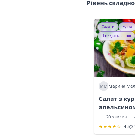
Рівень складно
Салати
Курка
Швидко та легко
ММ
Марина Мел
Салат з ку
апельсино
20 хвилин
★
★
★
★
☆
4.5
(3