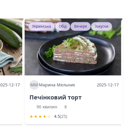
Українська
Обід
Вечеря
Закуски
У
2025-12-17
ММ
Марина Мельник
2025-12-17
М
Печінковий торт
К
90 хвилин
8
★
★
★
★
☆
4.5
(25)
★