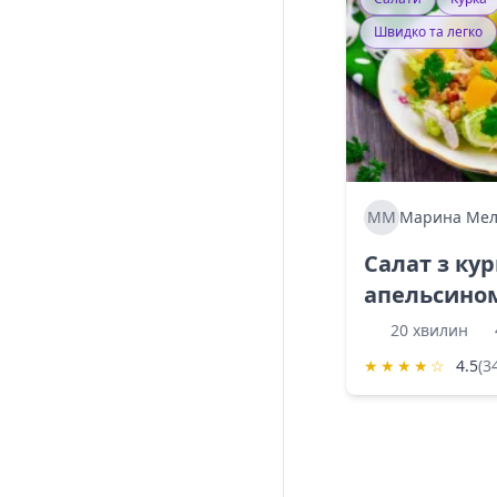
Швидко та легко
ММ
Марина Мел
Салат з ку
апельсино
20 хвилин
★
★
★
★
☆
4.5
(3