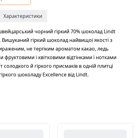
Характеристики
вейцарський чорний гіркий 70% шоколад Lindt
e. Вишуканий гіркий шоколад найвищої якості з
ираженим, не терпким ароматом какао, ледь
 фруктовими і квітковими відтінками і нотками
ет солодкого й гіркого присмаків в одній плитці
іркого шоколаду Excellence від Lindt.