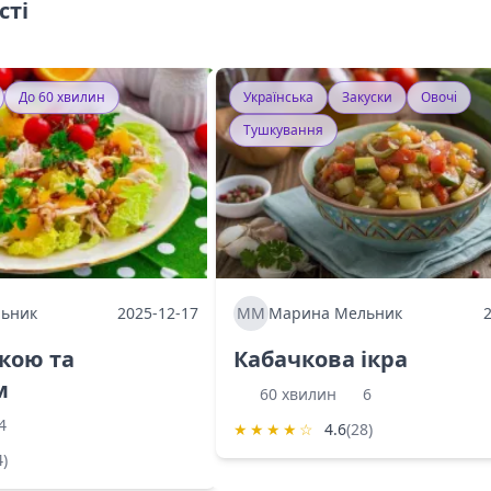
сті
До 60 хвилин
Українська
Закуски
Овочі
Тушкування
ьник
2025-12-17
ММ
Марина Мельник
ркою та
Кабачкова ікра
м
60 хвилин
6
4
★
★
★
★
☆
4.6
(28)
4)