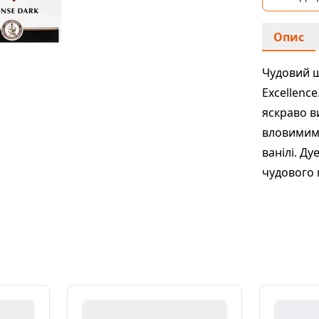
Опис
Чудовий ш
Excellenc
яскраво в
вловимими
ванілі. Ду
чудового г