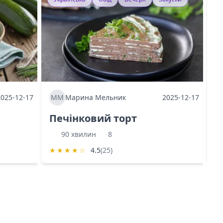
2025-12-17
ММ
Марина Мельник
2025-12-17
М
Печінковий торт
К
90 хвилин
8
★
★
★
★
☆
4.5
(25)
★