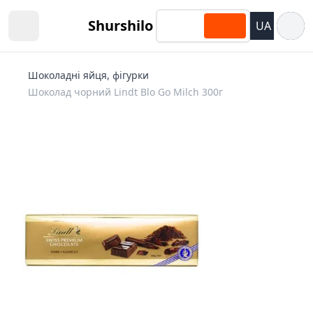
Відкри
Shurshilo
UA
Open sidebar
Шоколадні яйця, фігурки
Шоколад чорний Lindt Blo Go Milch 300г