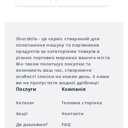
Інформація про Shurshilo та корисні посилання
Про сервіс Shurshilo
Shurshilo - це сервіс створений для
полегшення пошуку та порівняння
продуктів за категоріями товарів в
різних торгових мережах вашого міста.
Він також полегшує покупки та
економить ваш час, створюючи
особисті списки на кожен день. З нами
ви не пропустите жодної дрібниці!
Послуги
Компанія
Каталог
Головна сторінка
Акції
Контакти
Де дешевше?
FAQ