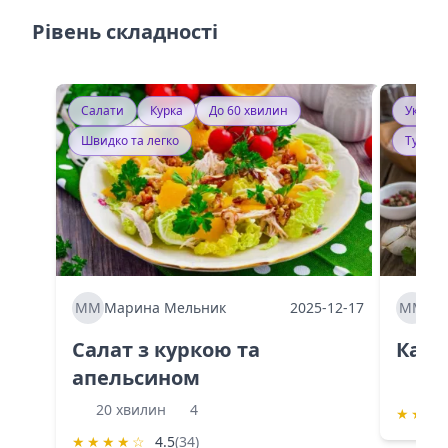
Рівень складності
Салати
Курка
До 60 хвилин
Україн
Швидко та легко
Тушку
ММ
Марина Мельник
2025-12-17
ММ
Ма
Салат з куркою та
Каба
апельсином
60 
20 хвилин
4
★
★
★
★
★
★
★
☆
4.5
(34)