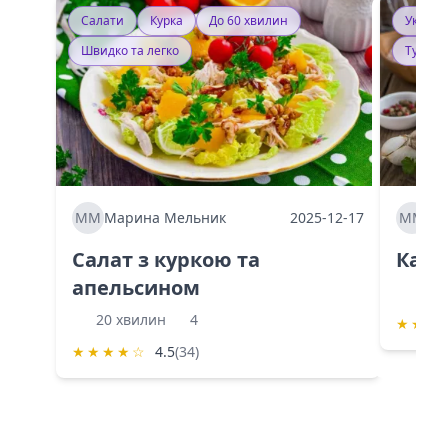
Салати
Курка
До 60 хвилин
Україн
Швидко та легко
Тушку
ММ
Марина Мельник
2025-12-17
ММ
Ма
Салат з куркою та
Каба
апельсином
60 
20 хвилин
4
★
★
★
★
★
★
★
☆
4.5
(34)