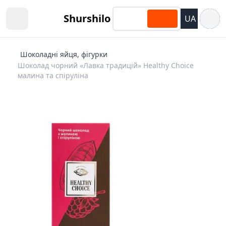
Відкри
Shurshilo
UA
Open sidebar
Шоколадні яйця, фігурки
Шоколад чорний «Лавка традицій» Healthy Choice
малина та спіруліна