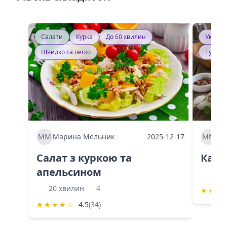
Салати
Курка
До 60 хвилин
Україн
Швидко та легко
Тушку
ММ
Марина Мельник
2025-12-17
ММ
Ма
Салат з куркою та
Каба
апельсином
60 
20 хвилин
4
★
★
★
★
★
★
★
☆
4.5
(34)