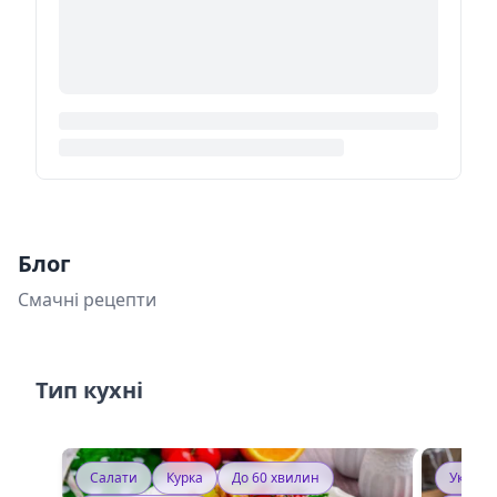
Блог
Смачні рецепти
Тип кухні
Салати
Курка
До 60 хвилин
Україн