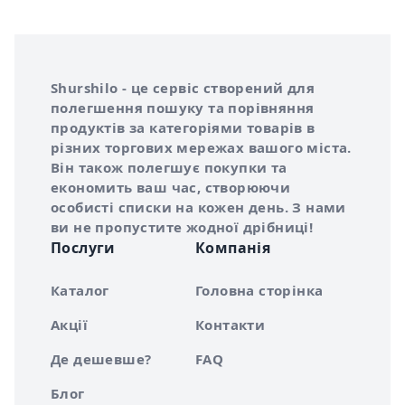
Інформація про Shurshilo та корисні посилання
Про сервіс Shurshilo
Shurshilo - це сервіс створений для
полегшення пошуку та порівняння
продуктів за категоріями товарів в
різних торгових мережах вашого міста.
Він також полегшує покупки та
економить ваш час, створюючи
особисті списки на кожен день. З нами
ви не пропустите жодної дрібниці!
Послуги
Компанія
Каталог
Головна сторінка
Акції
Контакти
Де дешевше?
FAQ
Блог