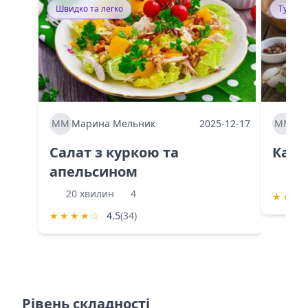
Швидко та легко
Тушку
ММ
Марина Мельник
2025-12-17
ММ
Ма
Салат з куркою та
Каба
апельсином
60 
20 хвилин
4
★
★
★
★
★
★
★
☆
4.5
(34)
Рівень складності