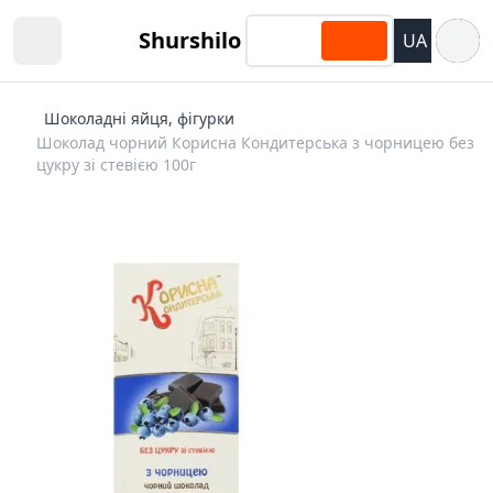
Відкри
Shurshilo
UA
Open sidebar
Шоколадні яйця, фігурки
Шоколад чорний Корисна Кондитерська з чорницею без
цукру зі стевією 100г