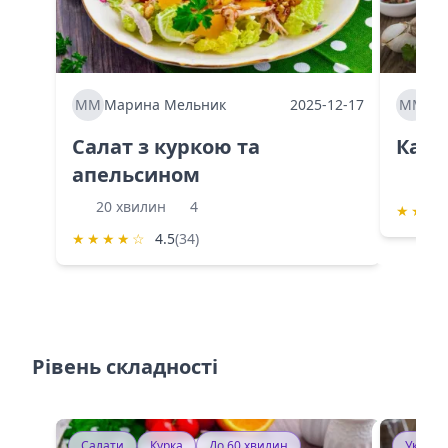
ММ
Марина Мельник
2025-12-17
ММ
Ма
Салат з куркою та
Каба
апельсином
60 
20 хвилин
4
★
★
★
★
★
★
★
☆
4.5
(34)
Рівень складності
Салати
Курка
До 60 хвилин
Україн