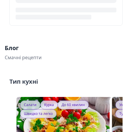
Блог
Смачні рецепти
Тип кухні
Салати
Курка
До 60 хвилин
Україн
Швидко та легко
Тушку