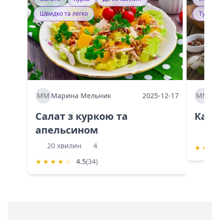
Швидко та легко
Тушку
ММ
Марина Мельник
2025-12-17
ММ
Ма
Салат з куркою та
Каба
апельсином
60 
20 хвилин
4
★
★
★
★
★
★
★
☆
4.5
(34)
Інформація про Shurshilo та корисні посилання