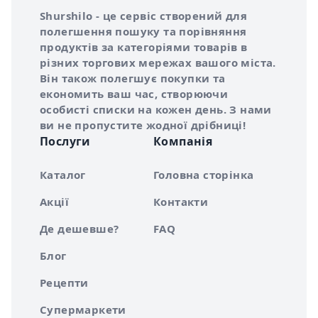
Про сервіс Shurshilo
Shurshilo - це сервіс створений для
полегшення пошуку та порівняння
продуктів за категоріями товарів в
різних торгових мережах вашого міста.
Він також полегшує покупки та
економить ваш час, створюючи
особисті списки на кожен день. З нами
ви не пропустите жодної дрібниці!
Послуги
Компанія
Каталог
Головна сторінка
Акції
Контакти
Де дешевше?
FAQ
Блог
Рецепти
Супермаркети