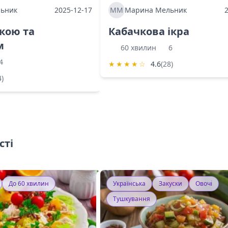
ьник
2025-12-17
ММ
Марина Мельник
ркою та
Кабачкова ікра
м
60 хвилин
6
4
★
★
★
★
☆
4.6
(28)
4)
сті
До 60 хвилин
Українська
Закуски
Овочі
Тушкування