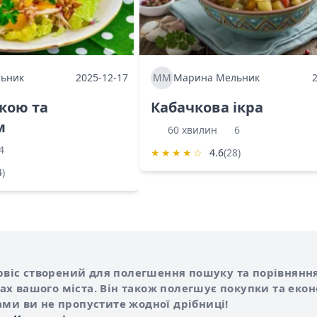
ьник
2025-12-17
ММ
Марина Мельник
ркою та
Кабачкова ікра
м
60 хвилин
6
4
★
★
★
★
☆
4.6
(28)
4)
Shurshilo та корисні посилання
hilo
сервіс створений для полегшення пошуку та порівняння
х вашого міста. Він також полегшує покупки та еко
ами ви не пропустите жодної дрібниці!