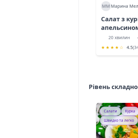
ММ
Марина Мел
Салат з ку
апельсино
20 хвилин
★
★
★
★
☆
4.5
(3
Рівень складно
Салати
Курка
Швидко та легко