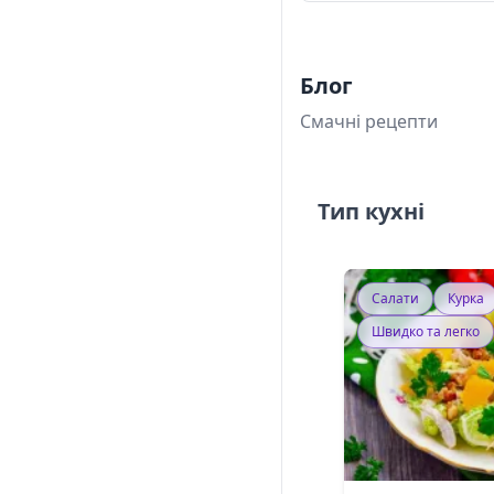
Блог
Смачні рецепти
Тип кухні
Салати
Курка
Швидко та легко