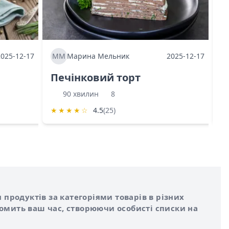
2025-12-17
ММ
Марина Мельник
2025-12-17
М
Печінковий торт
К
90 хвилин
8
★
★
★
★
☆
4.5
(25)
★
 продуктів за категоріями товарів в різних
номить ваш час, створюючи особисті списки на