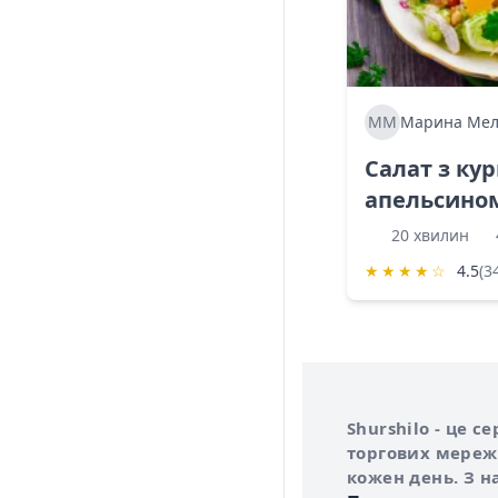
ММ
Марина Мел
Салат з ку
апельсино
20 хвилин
★
★
★
★
☆
4.5
(3
Інформація про 
Про сервіс Shurs
Shurshilo - це 
торгових мережа
кожен день. З н