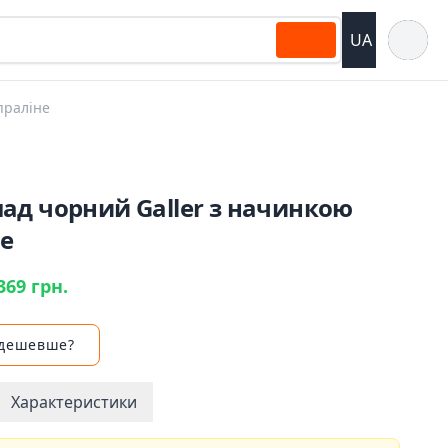
Відкрит
UA
праліне
ад чорний Galler з начинкою
не
369 грн.
 дешевше?
Характеристики