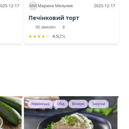
2025-12-17
ММ
Марина Мельник
2025-12-17
М
Печінковий торт
К
90 хвилин
8
★
★
★
★
☆
4.5
(25)
★
Українська
Обід
Вечеря
Закуски
У