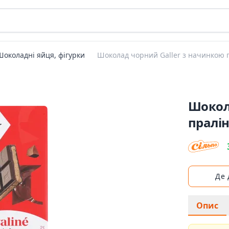
Шоколадні яйця, фігурки
Шоколад чорний Galler з начинкою 
Шокол
пралі
Де
Опис