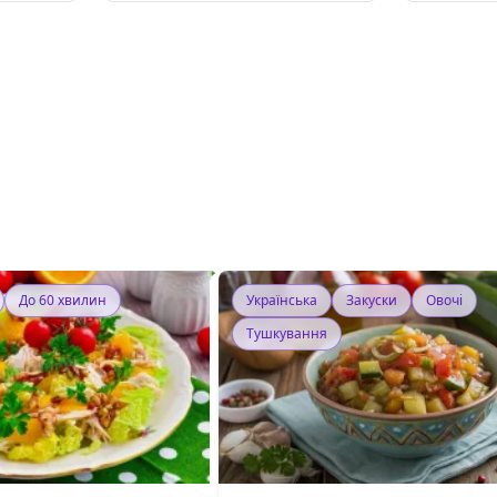
До 60 хвилин
Українська
Закуски
Овочі
Тушкування