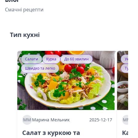
Смачні рецепти
Тип кухні
Салати
Курка
До 60 хвилин
Україн
Швидко та легко
Тушку
ММ
Марина Мельник
2025-12-17
ММ
Ма
Салат з куркою та
Каба