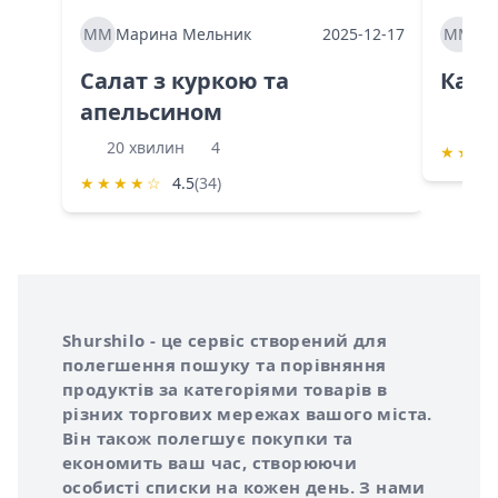
ММ
Марина Мельник
2025-12-17
ММ
Ма
Салат з куркою та
Каба
апельсином
60 
20 хвилин
4
★
★
★
★
★
★
★
☆
4.5
(34)
Інформація про Shurshilo та корисні посилання
Про сервіс Shurshilo
Shurshilo - це сервіс створений для
полегшення пошуку та порівняння
продуктів за категоріями товарів в
різних торгових мережах вашого міста.
Він також полегшує покупки та
економить ваш час, створюючи
особисті списки на кожен день. З нами