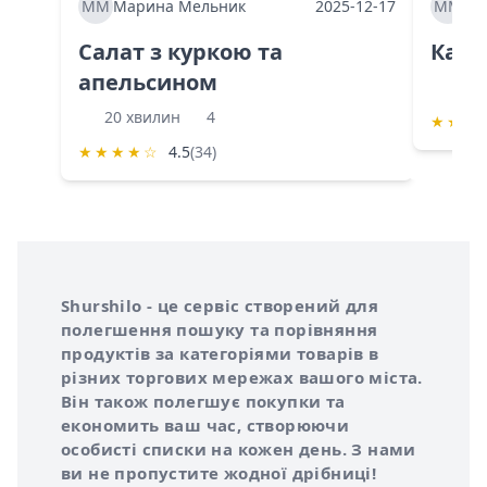
ММ
Марина Мельник
2025-12-17
ММ
Ма
Салат з куркою та
Каба
апельсином
60 
20 хвилин
4
★
★
★
★
★
★
★
☆
4.5
(34)
Інформація про Shurshilo та корисні посилання
Про сервіс Shurshilo
Shurshilo - це сервіс створений для
полегшення пошуку та порівняння
продуктів за категоріями товарів в
різних торгових мережах вашого міста.
Він також полегшує покупки та
економить ваш час, створюючи
особисті списки на кожен день. З нами
ви не пропустите жодної дрібниці!