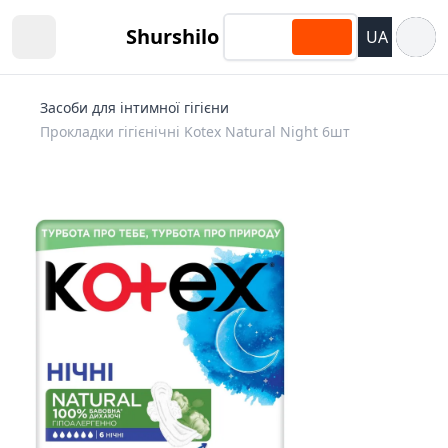
Відкри
Shurshilo
UA
Open sidebar
Засоби для інтимної гігієни
Прокладки гігієнічні Kotex Natural Night 6шт