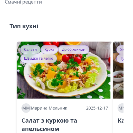
Смачні рецепти
Тип кухні
Салати
Курка
До 60 хвилин
Україн
Швидко та легко
Тушку
ММ
Марина Мельник
2025-12-17
ММ
Ма
Салат з куркою та
Каба
апельсином
60 