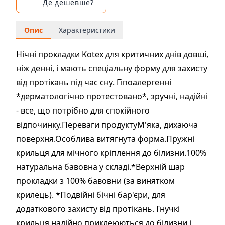
Де дешевше?
Опис
Характеристики
Нічні прокладки Kotex для критичних днів довші,
ніж денні, і мають спеціальну форму для захисту
від протікань під час сну. Гіпоалергенні
*дерматологічно протестовано*, зручні, надійні
- все, що потрібно для спокійного
відпочинку.Переваги продуктуМ'яка, дихаюча
поверхня.Особлива витягнута форма.Пружні
крильця для мічного кріплення до білизни.100%
натуральна бавовна у складі.*Верхній шар
прокладки з 100% бавовни (за винятком
крилець). *Подвійні бічні бар'єри, для
додаткового захисту від протікань. Гнучкі
крильця надійно приклеюються до білизни і