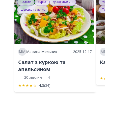
Салати
Курка
До 60 хвилин
Україн
Швидко та легко
Тушку
ММ
Марина Мельник
2025-12-17
ММ
Ма
Салат з куркою та
Каба
апельсином
60 
20 хвилин
4
★
★
★
★
★
★
★
☆
4.5
(34)