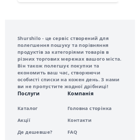
Інформація про Shurshilo та корисні посилання
Про сервіс Shurshilo
Shurshilo - це сервіс створений для
полегшення пошуку та порівняння
продуктів за категоріями товарів в
різних торгових мережах вашого міста.
Він також полегшує покупки та
економить ваш час, створюючи
особисті списки на кожен день. З нами
ви не пропустите жодної дрібниці!
Послуги
Компанія
Каталог
Головна сторінка
Акції
Контакти
Де дешевше?
FAQ