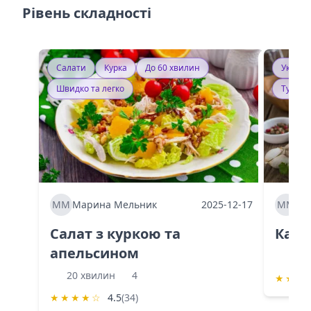
Рівень складності
Салати
Курка
До 60 хвилин
Україн
Швидко та легко
Тушку
ММ
Марина Мельник
2025-12-17
ММ
Ма
Салат з куркою та
Каба
апельсином
60 
20 хвилин
4
★
★
★
★
★
★
★
☆
4.5
(34)