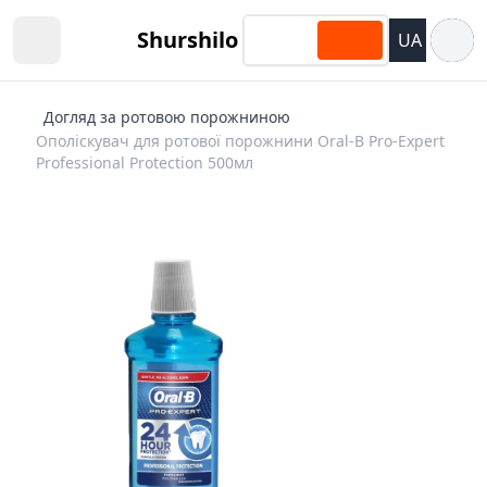
Відкри
Shurshilo
UA
Open sidebar
Догляд за ротовою порожниною
Ополіскувач для ротової порожнини Oral-B Pro-Expert
Professional Protection 500мл